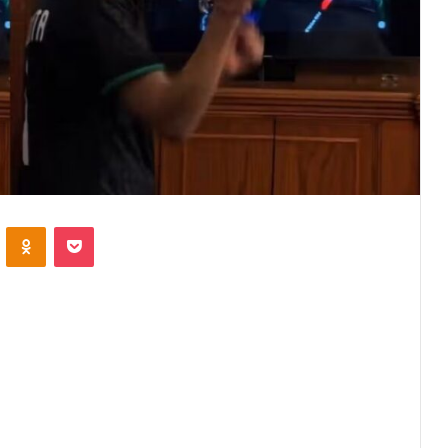
VKontakte
Odnoklassniki
Pocket