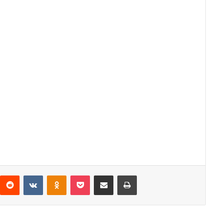
interest
Reddit
VKontakte
Odnoklassniki
Pocket
Share via Email
Print