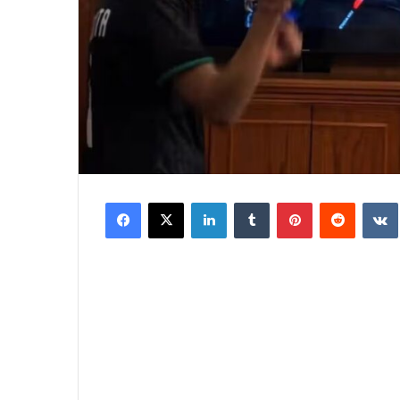
Facebook
X
LinkedIn
Tumblr
Pinterest
Reddit