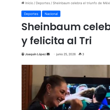
Inicio
/
Deportes
/
Sheinbaum celebra el triunfo de Méxic
Deportes
Nacional
Sheinbaum celebr
y felicita al Tri
Send
Joaquín López
junio 25, 2026
3
an
email