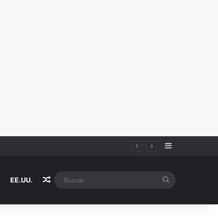
Sidebar
Random Article
Buscar
EE.UU.