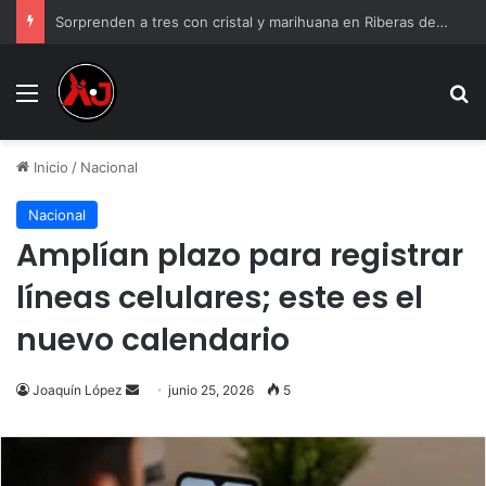
Sorprenden a tres con cristal y marihuana en Riberas del Bravo
Menu
B
Inicio
/
Nacional
Nacional
Amplían plazo para registrar
líneas celulares; este es el
nuevo calendario
Send
Joaquín López
junio 25, 2026
5
an
email