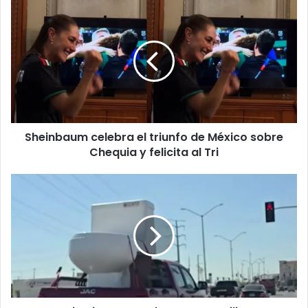
Sheinbaum
celebra
el
triunfo
de
México
sobre
Chequia
y
Sheinbaum celebra el triunfo de México sobre
felicita
al
Chequia y felicita al Tri
Tri
Megasanitario
sorprende
a
automovilistas
y
se
vuelve
viral
en