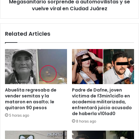
Megasanitario sorprende a automovilistas y se
Ciudad
Juárez
vuelve viral en Ciudad Juárez
Related Articles
Abuelita regresaba de
Padre de Dafne, joven
vender semitas y la
víctima de f3min1cid1o en
mataron en asalto; le
academia militarizada,
quitaron 90 pesos
enfrentará juicio acusado
de haberla v10lad0
5 horas ago
8 horas ago