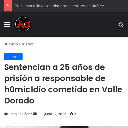
Comienza a llover en distintos sectores de Juárez
Menu
B
Inicio
/
Juárez
Juárez
Sentencian a 25 años de
prisión a responsable de
h0mic1dio cometido en Valle
Dorado
Send
Joaquín López
junio 17, 2026
3
an
email