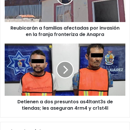
invasión
en
la
franja
Reubicarán a familias afectadas por invasión
fronteriza
de
en la franja fronteriza de Anapra
Anapra
Detienen
a
dos
presuntos
as4ltant3s
de
tiendas;
les
aseguran
Detienen a dos presuntos as4ltant3s de
4rm4
y
tiendas; les aseguran 4rm4 y cr1st4l
cr1st4l