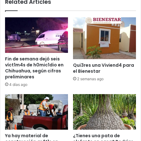
Related Articles
Fin de semana dejó seis
víct1m4s de h0mic1dio en
Qui3res una Viviend4 para
Chihuahua, según cifras
el Bienestar
preliminares
2 semanas ago
4 días ago
Ya hay material de
¿Tienes una pata de