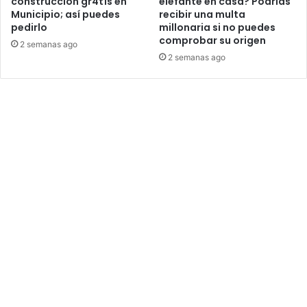
construcción gr4t1s en
elefante en casa? Podrías
Municipio; así puedes
recibir una multa
pedirlo
millonaria si no puedes
comprobar su origen
2 semanas ago
2 semanas ago