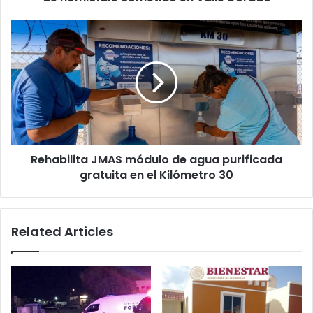
en
Valle
Rehabilita
Dorado
JMAS
módulo
de
agua
purificada
gratuita
en
el
Rehabilita JMAS módulo de agua purificada
Kilómetro
30
gratuita en el Kilómetro 30
Related Articles