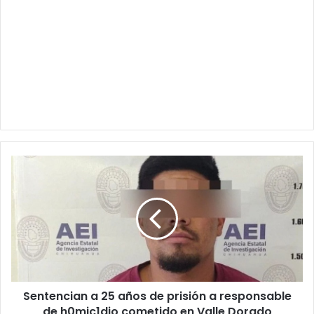
Sentencian
a
25
años
de
prisión
a
responsable
de
Sentencian a 25 años de prisión a responsable
h0mic1dio
cometido
de h0mic1dio cometido en Valle Dorado