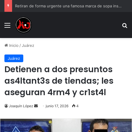
Retiran de forma urgente una famosa marca de sopa instantánea; podría causar reacciones mortales
Menu
B
Inicio
/
Juárez
Juárez
Detienen a dos presuntos
as4ltant3s de tiendas; les
aseguran 4rm4 y cr1st4l
Send
Joaquín López
junio 17, 2026
4
an
email