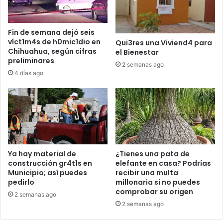
Fin de semana dejó seis
víct1m4s de h0mic1dio en
Qui3res una Viviend4 para
Chihuahua, según cifras
el Bienestar
preliminares
2 semanas ago
4 días ago
Ya hay material de
¿Tienes una pata de
construcción gr4t1s en
elefante en casa? Podrías
Municipio; así puedes
recibir una multa
pedirlo
millonaria si no puedes
comprobar su origen
2 semanas ago
2 semanas ago