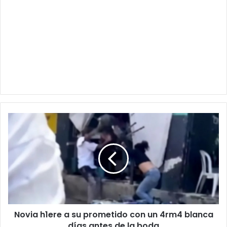
Novia
h1ere
a
su
prometido
con
un
4rm4
blanca
Novia h1ere a su prometido con un 4rm4 blanca
días
antes
días antes de la boda