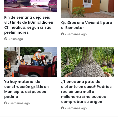
Fin de semana dejó seis
víct1m4s de h0mic1dio en
Qui3res una Viviend4 para
Chihuahua, según cifras
el Bienestar
preliminares
2 semanas ago
3 días ago
Ya hay material de
¿Tienes una pata de
construcción gr4t1s en
elefante en casa? Podrías
Municipio; así puedes
recibir una multa
pedirlo
millonaria si no puedes
comprobar su origen
2 semanas ago
2 semanas ago