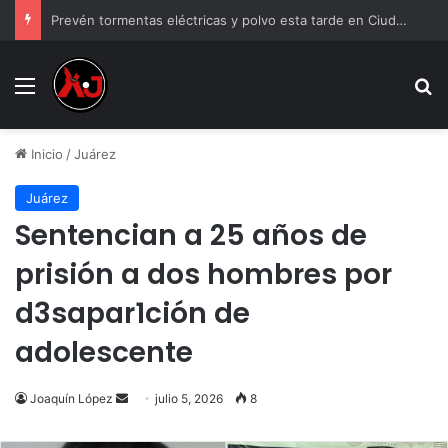
Prevén tormentas eléctricas y polvo esta tarde en Ciudad Juárez
Menu
B
Inicio
/
Juárez
Juárez
Sentencian a 25 años de
prisión a dos hombres por
d3sapar1ción de
adolescente
Send
Joaquín López
julio 5, 2026
8
an
email