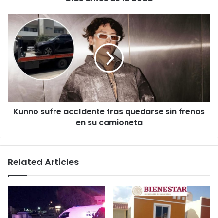
de
la
Kunno
boda
sufre
acc1dente
tras
quedarse
sin
frenos
en
su
Kunno sufre acc1dente tras quedarse sin frenos
camioneta
en su camioneta
Related Articles