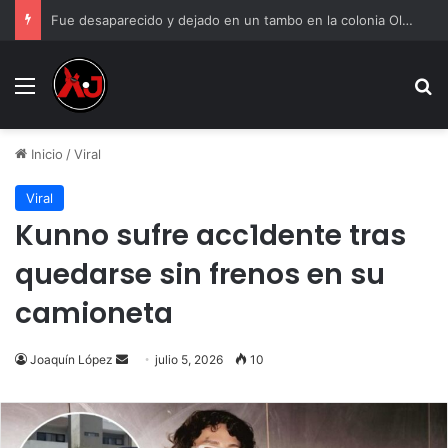
Fue desaparecido y dejado en un tambo en la colonia Olivia Espinoza
Menu
B
Inicio
/
Viral
Viral
Kunno sufre acc1dente tras
quedarse sin frenos en su
camioneta
Send
Joaquín López
julio 5, 2026
10
an
email