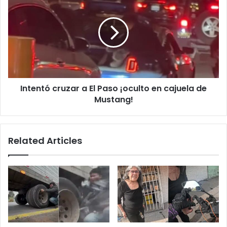
cruzar
a
El
Paso
¡oculto
en
cajuela
de
Intentó cruzar a El Paso ¡oculto en cajuela de
Mustang!
Mustang!
Related Articles