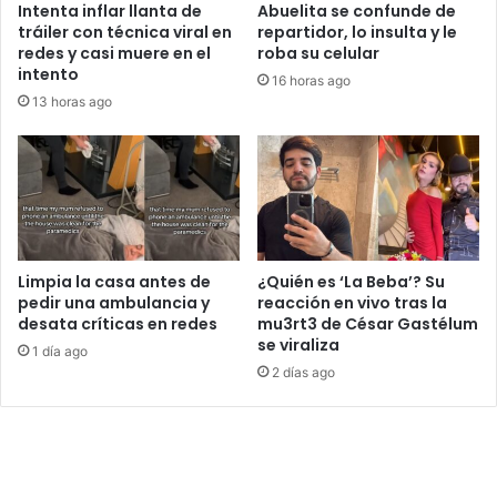
Intenta inflar llanta de
Abuelita se confunde de
tráiler con técnica viral en
repartidor, lo insulta y le
redes y casi muere en el
roba su celular
intento
16 horas ago
13 horas ago
Limpia la casa antes de
¿Quién es ‘La Beba’? Su
pedir una ambulancia y
reacción en vivo tras la
desata críticas en redes
mu3rt3 de César Gastélum
se viraliza
1 día ago
2 días ago