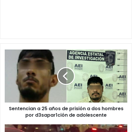
Sentencian
a
25
años
de
prisión
a
dos
hombres
Sentencian a 25 años de prisión a dos hombres
por
d3sapar1ción
por d3sapar1ción de adolescente
de
adolescente
Intentó