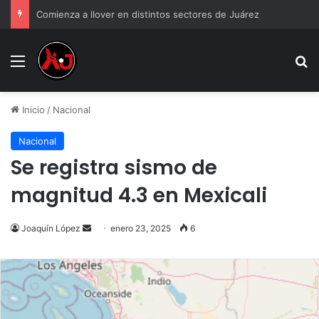
Comienza a llover en distintos sectores de Juárez
Menu
B
Inicio
/
Nacional
Nacional
Se registra sismo de
magnitud 4.3 en Mexicali
Send
Joaquín López
enero 23, 2025
6
an
email