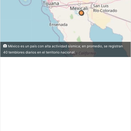
México es un país con alta actividad sísmica; en promedio, se registran
40 temblores diarios en el territorio nacional.