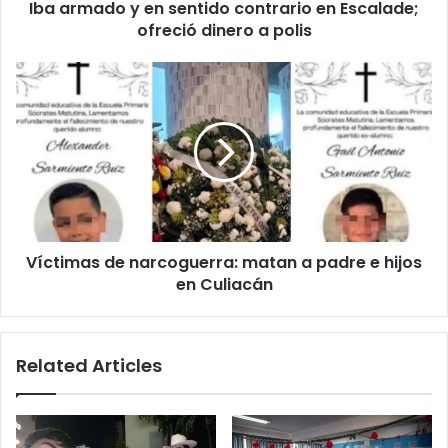
Iba armado y en sentido contrario en Escalade;
dinero
a
ofreció dinero a polis
polis
Víctimas
de
narcoguerra:
matan
a
padre
e
hijos
en
Víctimas de narcoguerra: matan a padre e hijos
Culiacán
en Culiacán
Related Articles