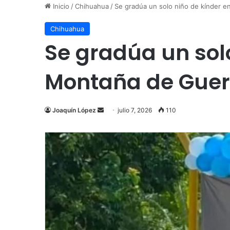
Inicio
/
Chihuahua
/
Se gradúa un solo niño de kínder 
Chihuahua
Se gradúa un sol
Montaña de Guer
Send
Joaquín López
julio 7, 2026
110
an
email