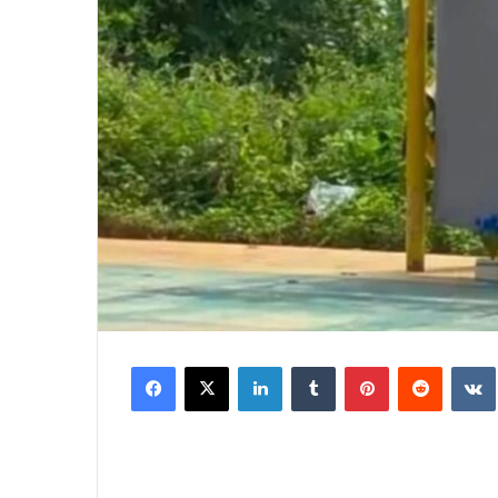
Facebook
X
LinkedIn
Tumblr
Pinterest
Reddit