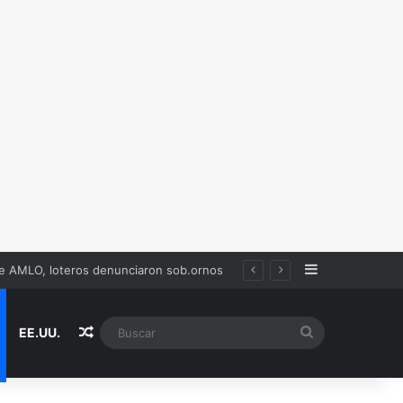
Sidebar
Random Article
Buscar
EE.UU.