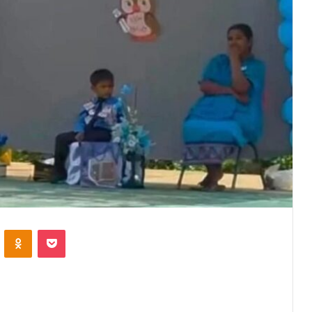
VKontakte
Odnoklassniki
Pocket