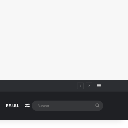
Sidebar
Random Article
Buscar
EE.UU.