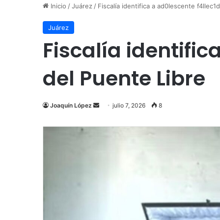
Inicio
/
Juárez
/
Fiscalía identifica a ad0lescente f4llec1
Juárez
Fiscalía identifi
del Puente Libre
Send
Joaquín López
julio 7, 2026
8
an
email