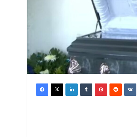
Facebook
X
LinkedIn
Tumblr
Pinterest
Reddit