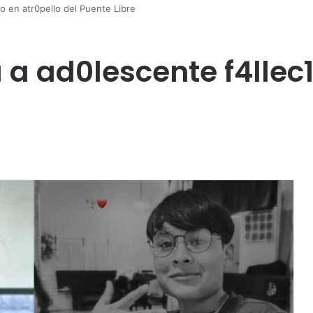
do en atr0pello del Puente Libre
ca a ad0lescente f4llec