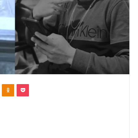
VKontakte
Odnoklassniki
Pocket