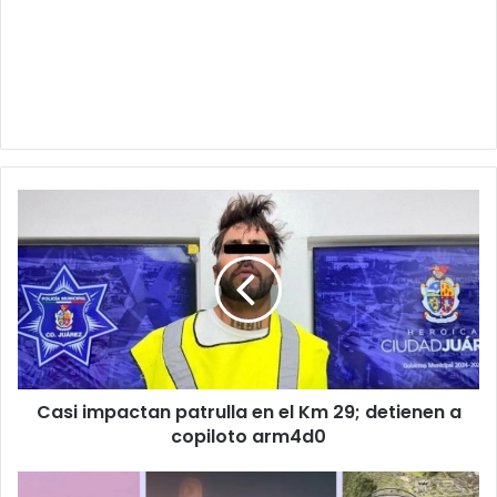
Casi
impactan
patrulla
en
el
Km
29;
detienen
a
Casi impactan patrulla en el Km 29; detienen a
copiloto
arm4d0
copiloto arm4d0
Último