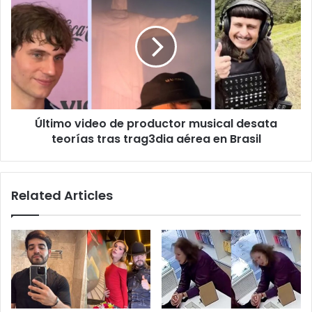
video
de
productor
musical
desata
teorías
tras
trag3dia
Último video de productor musical desata
aérea
en
teorías tras trag3dia aérea en Brasil
Brasil
Related Articles