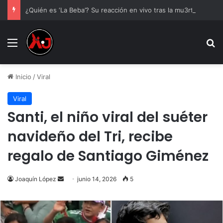
¿Quién es ‘La Beba’? Su reacción en vivo tras la mu3rt3 de César Gastélum se viraliza
Menu
B
Inicio
/
Viral
Viral
Santi, el niño viral del suéter
navideño del Tri, recibe
regalo de Santiago Giménez
Send
Joaquín López
junio 14, 2026
5
an
email