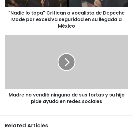
Mode
"Nadie lo topa" Critican a vocalista de Depeche
por
excesiva
Mode por excesiva seguridad en su llegada a
seguridad
México
en
su
Madre
llegada
no
a
vendió
México
ninguna
de
sus
tortas
y
su
Madre no vendió ninguna de sus tortas y su hijo
hijo
pide
pide ayuda en redes sociales
ayuda
en
redes
Related Articles
sociales