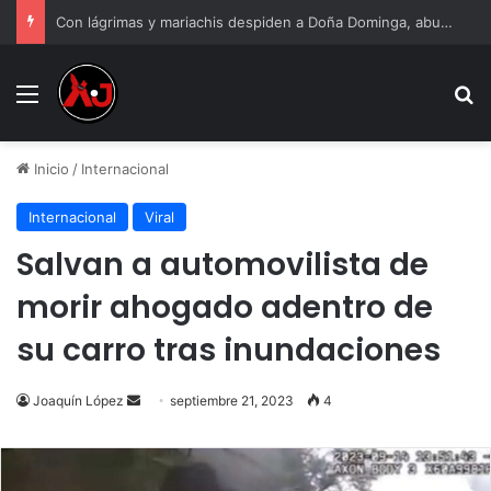
Con lágrimas y mariachis despiden a Doña Dominga, abuelita asesinada por 90 pesos
Menu
B
Inicio
/
Internacional
Internacional
Viral
Salvan a automovilista de
morir ahogado adentro de
su carro tras inundaciones
Send
Joaquín López
septiembre 21, 2023
4
an
email