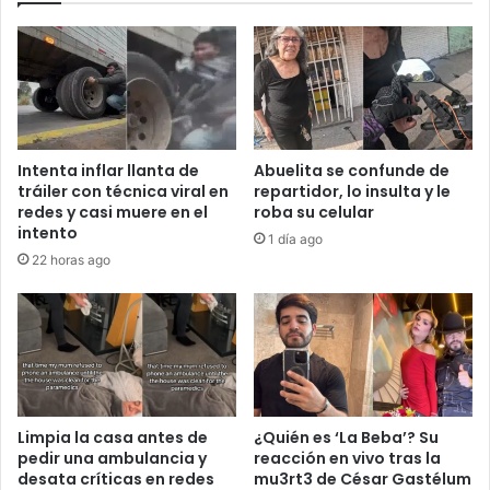
Intenta inflar llanta de
Abuelita se confunde de
tráiler con técnica viral en
repartidor, lo insulta y le
redes y casi muere en el
roba su celular
intento
1 día ago
22 horas ago
Limpia la casa antes de
¿Quién es ‘La Beba’? Su
pedir una ambulancia y
reacción en vivo tras la
desata críticas en redes
mu3rt3 de César Gastélum