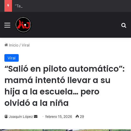
“También a mí me tir4ron”: Alejandro Fierro, amigo de César Gastélum, rompe el silencio
Menu
B
Inicio
/
Viral
Viral
“Salió en piloto automático”:
mamá intentó llevar a su
hija a la escuela… pero
olvidó a la niña
Send
Joaquín López
febrero 15, 2026
29
an
email