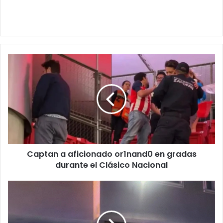
Captan
a
aficionado
or1nand0
en
gradas
durante
el
Clásico
Captan a aficionado or1nand0 en gradas
Nacional
durante el Clásico Nacional
Adolesc3nt3
de
15
añ0s