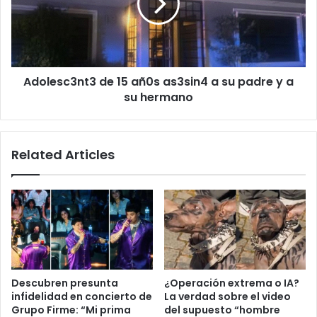
as3sin4
a
su
padre
y
Adolesc3nt3 de 15 añ0s as3sin4 a su padre y a
a
su
su hermano
hermano
Related Articles
Descubren presunta
¿Operación extrema o IA?
infidelidad en concierto de
La verdad sobre el video
Grupo Firme: “Mi prima
del supuesto “hombre