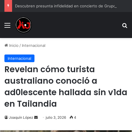
Descubren presunta infidelidad en concierto de Grupo Firme: “Mi prima anda con el esposo de mi hermana”
Menu
B
Inicio
/
Internacional
Internacional
Revelan cómo turista
australiano conoció a
ad0lescente hallada sin v1da
en Tailandia
Send
Joaquín López
julio 3, 2026
4
an
email