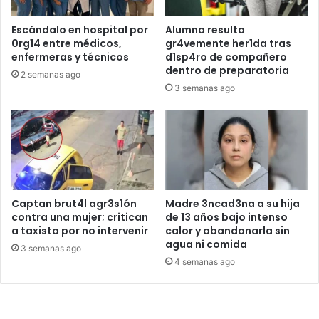
Escándalo en hospital por
Alumna resulta
0rg14 entre médicos,
gr4vemente her1da tras
enfermeras y técnicos
d1sp4ro de compañero
dentro de preparatoria
2 semanas ago
3 semanas ago
Captan brut4l agr3s1ón
Madre 3ncad3na a su hija
contra una mujer; critican
de 13 años bajo intenso
a taxista por no intervenir
calor y abandonarla sin
agua ni comida
3 semanas ago
4 semanas ago