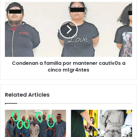
Condenan
a
familia
por
mantener
cautiv0s
a
cinco
m1gr4ntes
Condenan a familia por mantener cautiv0s a
cinco m1gr4ntes
Related Articles