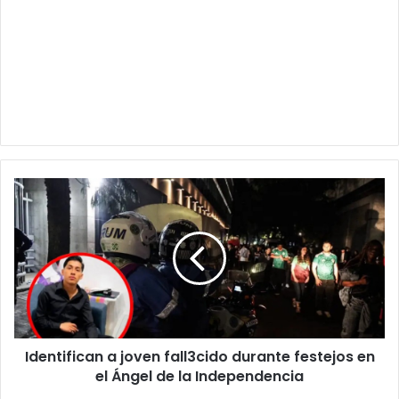
Identifican
a
joven
fall3cido
durante
festejos
en
el
Ángel
Identifican a joven fall3cido durante festejos en
de
la
el Ángel de la Independencia
Independencia