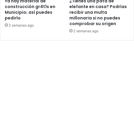
Ya hay material de
¿Tienes una pata de
construcción gr4t1s en
elefante en casa? Podrías
Municipio; así puedes
recibir una multa
pedirlo
millonaria si no puedes
comprobar su origen
2 semanas ago
2 semanas ago