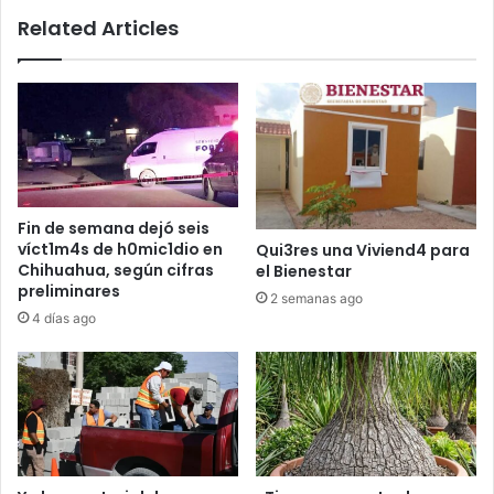
Related Articles
Fin de semana dejó seis
víct1m4s de h0mic1dio en
Qui3res una Viviend4 para
Chihuahua, según cifras
el Bienestar
preliminares
2 semanas ago
4 días ago