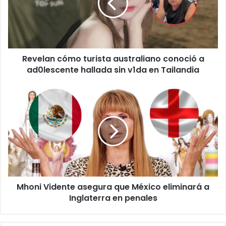
conoció
a
ad0lescente
hallada
sin
Revelan cómo turista australiano conoció a
v1da
en
ad0lescente hallada sin v1da en Tailandia
Tailandia
Mhoni
Vidente
asegura
que
México
eliminará
a
Inglaterra
en
Mhoni Vidente asegura que México eliminará a
penales
Inglaterra en penales