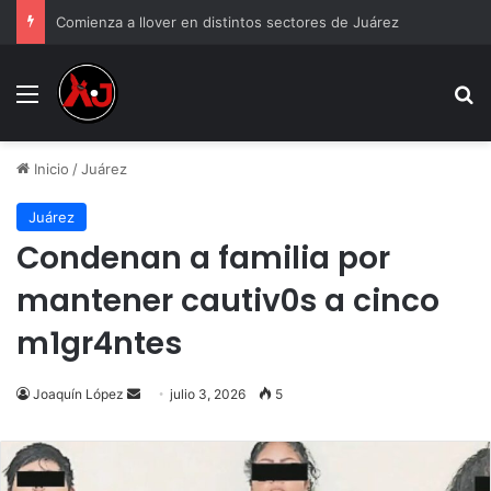
Comienza a llover en distintos sectores de Juárez
Menu
B
Inicio
/
Juárez
Juárez
Condenan a familia por
mantener cautiv0s a cinco
m1gr4ntes
Send
Joaquín López
julio 3, 2026
5
an
email