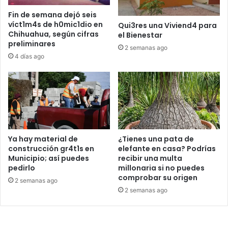
Fin de semana dejó seis
víct1m4s de h0mic1dio en
Qui3res una Viviend4 para
Chihuahua, según cifras
el Bienestar
preliminares
2 semanas ago
4 días ago
Ya hay material de
¿Tienes una pata de
construcción gr4t1s en
elefante en casa? Podrías
Municipio; así puedes
recibir una multa
pedirlo
millonaria si no puedes
comprobar su origen
2 semanas ago
2 semanas ago