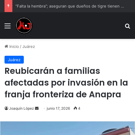
“Falta la hembra”; aseguran que dueños de tigre tienen otro ejemplar
Menu
B
Inicio
/
Juárez
Juárez
Reubicarán a familias
afectadas por invasión en la
franja fronteriza de Anapra
Send
Joaquín López
junio 17, 2026
4
an
email