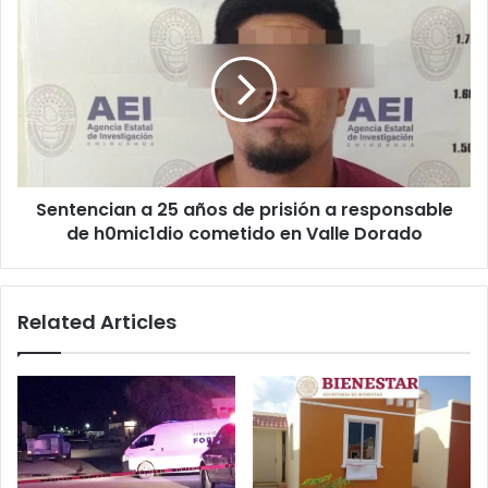
Sentencian
la
a
libertad
25
en
años
Juárez
de
prisión
a
responsable
de
Sentencian a 25 años de prisión a responsable
h0mic1dio
cometido
de h0mic1dio cometido en Valle Dorado
en
Valle
Dorado
Related Articles