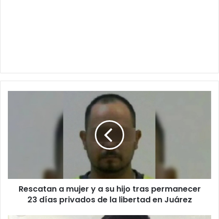
Rescatan
a
mujer
y
a
su
hijo
tras
permanecer
Rescatan a mujer y a su hijo tras permanecer
23
días
23 días privados de la libertad en Juárez
privados
de