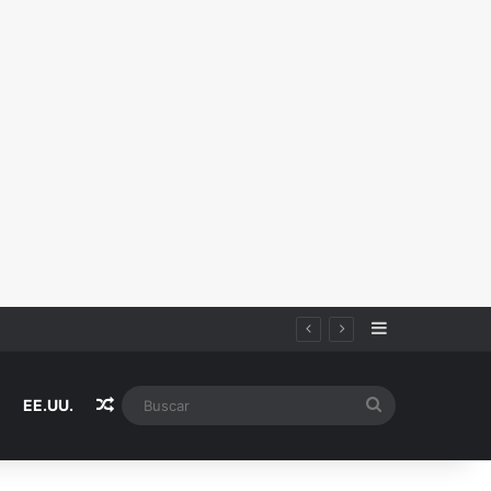
Sidebar
Random Article
Buscar
EE.UU.