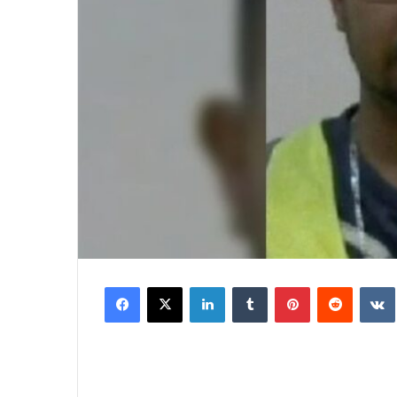
Facebook
X
LinkedIn
Tumblr
Pinterest
Reddit