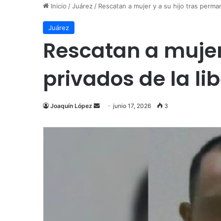
Inicio
/
Juárez
/
Rescatan a mujer y a su hijo tras perma
Juárez
Rescatan a mujer
privados de la li
Send
Joaquín López
junio 17, 2026
3
an
email