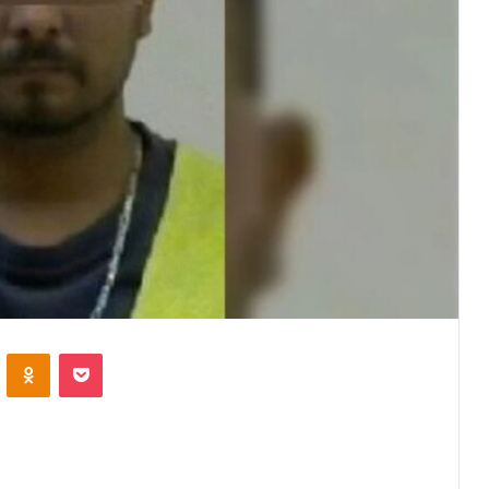
VKontakte
Odnoklassniki
Pocket