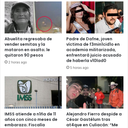
Abuelita regresaba de
Padre de Dafne, joven
vender semitas y la
víctima de f3min1cid1o en
mataron en asalto; le
academia militarizada,
quitaron 90 pesos
enfrentará juicio acusado
de haberla v10lad0
2 horas ago
5 horas ago
IMSS atiende a n1ña de 11
Alejandro Fierro despide a
años con cinco meses de
César Gastélum tras
embarazo; Fiscalía
at4que en Culiacán: “Me