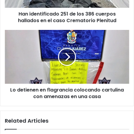
hallados
en
Han identificado 251 de los 386 cuerpos
el
caso
hallados en el caso Crematorio Plenitud
Crematorio
Plenitud
Lo
detienen
en
flagrancia
colocando
cartulina
con
amenazas
en
Lo detienen en flagrancia colocando cartulina
una
casa
con amenazas en una casa
Related Articles