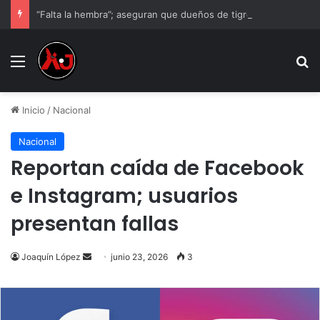
“Falta la hembra”; aseguran que dueños de tigre tienen otro ejemplar
Menu
B
Inicio
/
Nacional
Nacional
Reportan caída de Facebook
e Instagram; usuarios
presentan fallas
Send
Joaquín López
junio 23, 2026
3
an
email