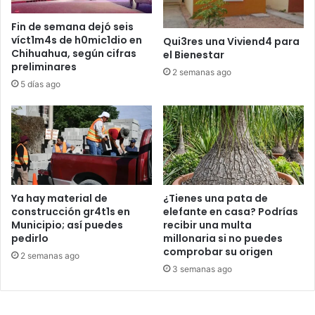
Fin de semana dejó seis
víct1m4s de h0mic1dio en
Qui3res una Viviend4 para
Chihuahua, según cifras
el Bienestar
preliminares
2 semanas ago
5 días ago
Ya hay material de
¿Tienes una pata de
construcción gr4t1s en
elefante en casa? Podrías
Municipio; así puedes
recibir una multa
pedirlo
millonaria si no puedes
comprobar su origen
2 semanas ago
3 semanas ago