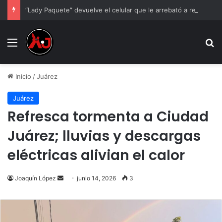
“Lady Paquete” devuelve el celular que le arrebató a repartidor tras pleito
Menu
B
Inicio
/
Juárez
Juárez
Refresca tormenta a Ciudad
Juárez; lluvias y descargas
eléctricas alivian el calor
Send
Joaquín López
junio 14, 2026
3
an
email