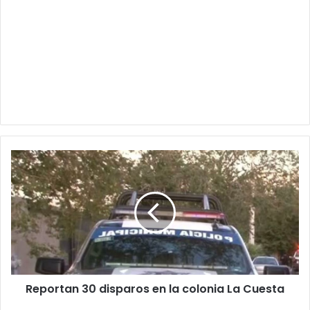
Reportan
30
disparos
en
la
colonia
La
Cuesta
Reportan 30 disparos en la colonia La Cuesta