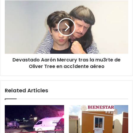
Devastado
Aarón
Mercury
tras
la
mu3rte
de
Oliver
Tree
Devastado Aarón Mercury tras la mu3rte de
en
acc1dente
Oliver Tree en acc1dente aéreo
aéreo
Related Articles