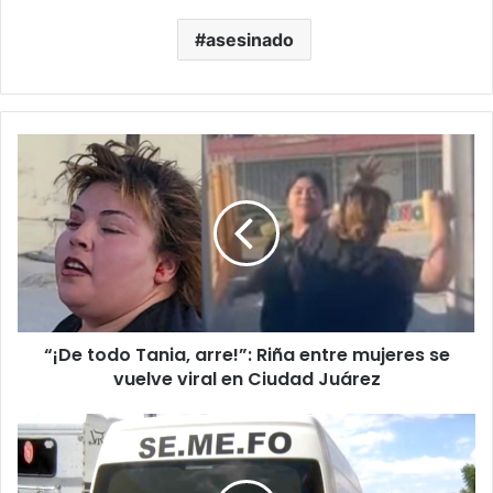
asesinado
“¡De
todo
Tania,
arre!”:
Riña
entre
mujeres
se
vuelve
“¡De todo Tania, arre!”: Riña entre mujeres se
viral
en
vuelve viral en Ciudad Juárez
Ciudad
Juárez
Abandonan
cadáver
dentro