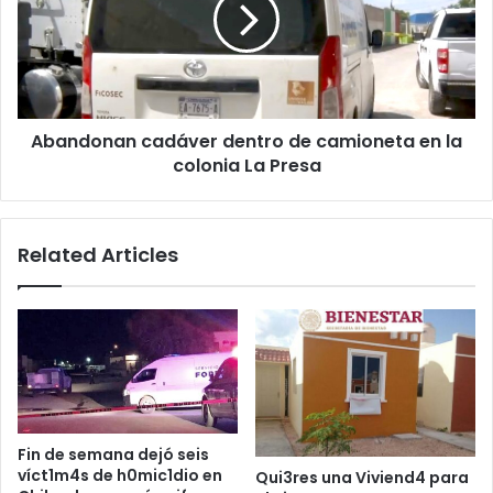
de
camioneta
en
la
colonia
La
Abandonan cadáver dentro de camioneta en la
Presa
colonia La Presa
Related Articles
Fin de semana dejó seis
víct1m4s de h0mic1dio en
Qui3res una Viviend4 para