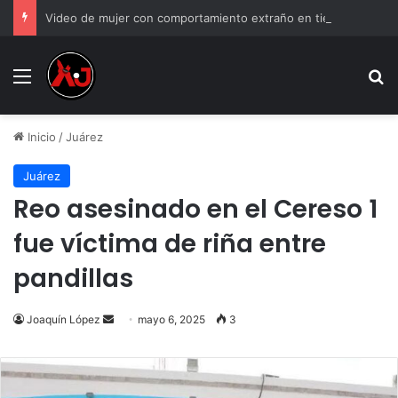
Video de mujer con comportamiento extraño en tienda y genera debate
Menu
B
Inicio
/
Juárez
Juárez
Reo asesinado en el Cereso 1
fue víctima de riña entre
pandillas
Send
Joaquín López
mayo 6, 2025
3
an
email