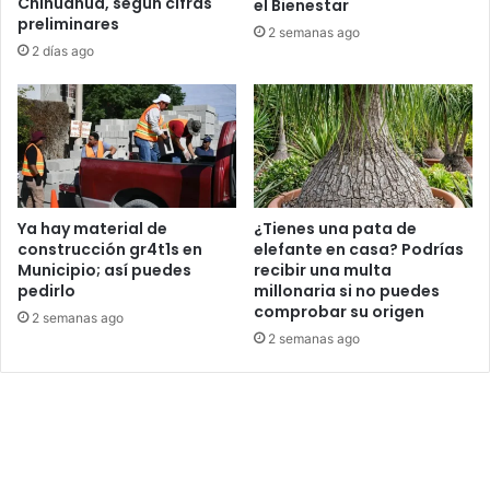
Chihuahua, según cifras
el Bienestar
preliminares
2 semanas ago
2 días ago
Ya hay material de
¿Tienes una pata de
construcción gr4t1s en
elefante en casa? Podrías
Municipio; así puedes
recibir una multa
pedirlo
millonaria si no puedes
comprobar su origen
2 semanas ago
2 semanas ago