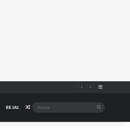
Sidebar
Random Article
Buscar
EE.UU.