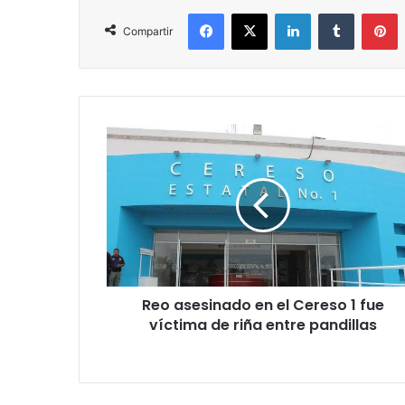
Facebook
X
LinkedIn
Tumblr
P
Compartir
Reo
asesinado
en
el
Cereso
1
fue
víctima
de
Reo asesinado en el Cereso 1 fue
riña
entre
víctima de riña entre pandillas
pandillas