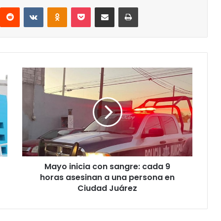
interest
Reddit
VKontakte
Odnoklassniki
Pocket
Share via Email
Print
Mayo
inicia
con
sangre:
cada
9
horas
asesinan
a
Mayo inicia con sangre: cada 9
una
persona
horas asesinan a una persona en
en
Ciudad Juárez
Ciudad
Juárez