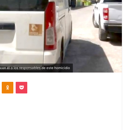
con él o los responsables de este homicidio
VKontakte
Odnoklassniki
Pocket