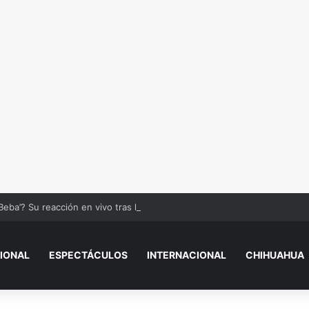
Beba’? Su reacción en vivo tras la mu3rt3 de César Gastélum se viraliza
IONAL
ESPECTÁCULOS
INTERNACIONAL
CHIHUAHUA