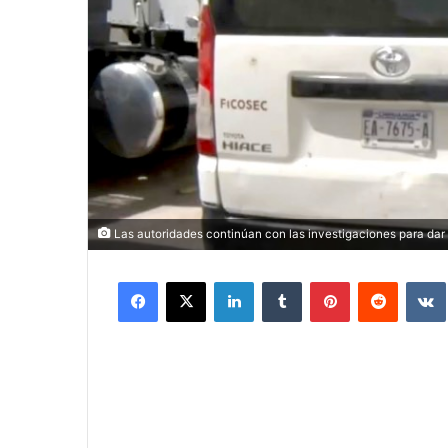
Las autoridades continúan con las investigaciones para dar 
Facebook
X
LinkedIn
Tumblr
Pinterest
Reddit