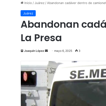
Inicio
/
Juárez
/
Abandonan cadáver dentro de camioneta
Juárez
Abandonan cadáv
La Presa
Send
Joaquín López
mayo 6, 2025
3
an
email