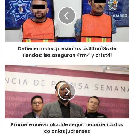
dos
presuntos
as4ltant3s
de
tiendas;
les
aseguran
Detienen a dos presuntos as4ltant3s de
4rm4
y
tiendas; les aseguran 4rm4 y cr1st4l
cr1st4l
Promete
nuevo
alcalde
seguir
recorriendo
las
colonias
juarenses
Promete nuevo alcalde seguir recorriendo las
colonias juarenses