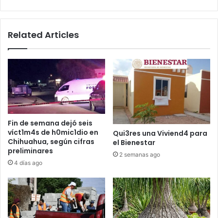
Related Articles
Fin de semana dejó seis
víct1m4s de h0mic1dio en
Qui3res una Viviend4 para
Chihuahua, según cifras
el Bienestar
preliminares
2 semanas ago
4 días ago