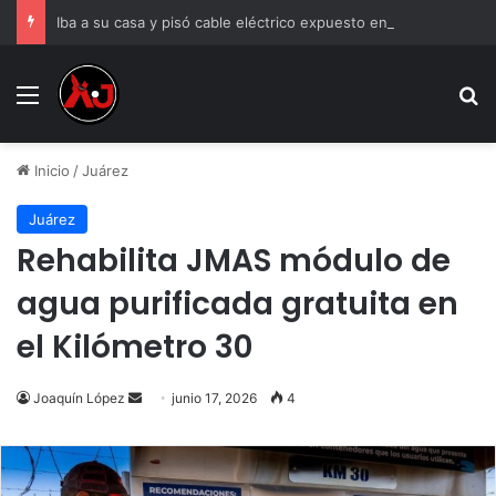
Iba a su casa y pisó cable eléctrico expuesto en banqueta
Menu
B
Inicio
/
Juárez
Juárez
Rehabilita JMAS módulo de
agua purificada gratuita en
el Kilómetro 30
Send
Joaquín López
junio 17, 2026
4
an
email