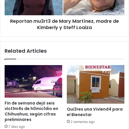
de
Kimberly
y
Reportan mu3rt3 de Mary Martínez, madre de
Steff
Loaiza
Kimberly y Steff Loaiza
Related Articles
Fin de semana dejó seis
víct1m4s de h0mic1dio en
Qui3res una Viviend4 para
Chihuahua, según cifras
el Bienestar
preliminares
2 semanas ago
7 días ago