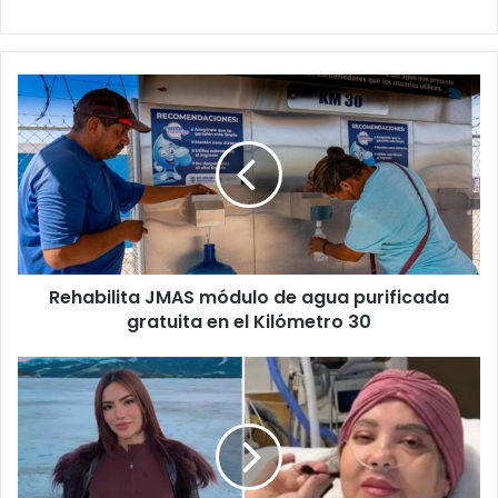
Rehabilita
JMAS
módulo
de
agua
purificada
gratuita
en
el
Rehabilita JMAS módulo de agua purificada
Kilómetro
30
gratuita en el Kilómetro 30
Reportan
mu3rt3
de
Mary
Martínez,
madre