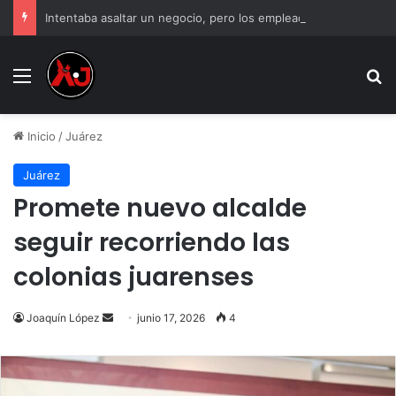
Intentaba asaltar un negocio, pero los empleados lo atraparon en Juárez
Menu
B
Inicio
/
Juárez
Juárez
Promete nuevo alcalde
seguir recorriendo las
colonias juarenses
Send
Joaquín López
junio 17, 2026
4
an
email