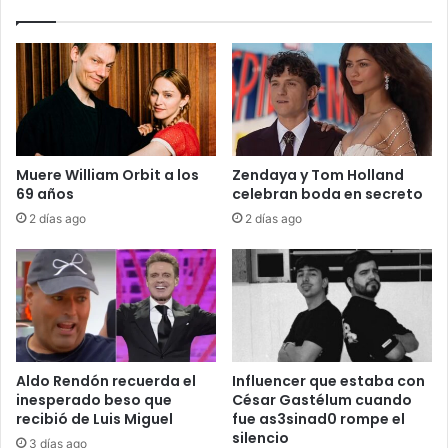
Muere William Orbit a los
Zendaya y Tom Holland
69 años
celebran boda en secreto
2 días ago
2 días ago
Aldo Rendón recuerda el
Influencer que estaba con
inesperado beso que
César Gastélum cuando
recibió de Luis Miguel
fue as3sinad0 rompe el
silencio
3 días ago