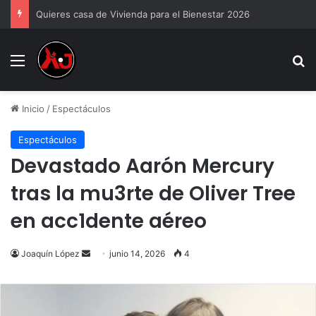
Quieres casa de Vivienda para el Bienestar 2026
Menu
B
Inicio
/
Espectáculos
Espectáculos
Devastado Aarón Mercury
tras la mu3rte de Oliver Tree
en acc1dente aéreo
Send
Joaquín López
junio 14, 2026
4
an
email