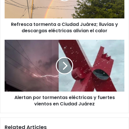
y
descargas
eléctricas
Refresca tormenta a Ciudad Juárez; lluvias y
alivian
el
descargas eléctricas alivian el calor
calor
Alertan
por
tormentas
eléctricas
y
fuertes
vientos
en
Ciudad
Alertan por tormentas eléctricas y fuertes
Juárez
vientos en Ciudad Juárez
Related Articles