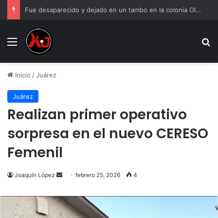
Fue desaparecido y dejado en un tambo en la colonia Olivia Espinoza
Menu
B
Inicio
/
Juárez
Juárez
Realizan primer operativo
sorpresa en el nuevo CERESO
Femenil
Send
Joaquín López
febrero 25, 2026
4
an
email