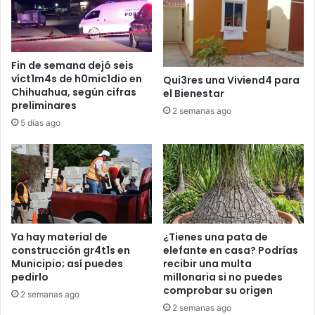
Fin de semana dejó seis
víct1m4s de h0mic1dio en
Qui3res una Viviend4 para
Chihuahua, según cifras
el Bienestar
preliminares
2 semanas ago
5 días ago
Ya hay material de
¿Tienes una pata de
construcción gr4t1s en
elefante en casa? Podrías
Municipio; así puedes
recibir una multa
pedirlo
millonaria si no puedes
comprobar su origen
2 semanas ago
2 semanas ago