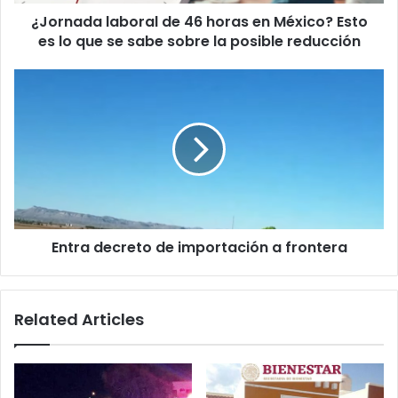
es
¿Jornada laboral de 46 horas en México? Esto
lo
que
es lo que se sabe sobre la posible reducción
se
sabe
Entra
sobre
decreto
la
de
posible
importación
reducción
a
frontera
Entra decreto de importación a frontera
Related Articles