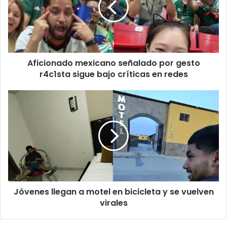
gesto
r4c1sta
sigue
bajo
críticas
Aficionado mexicano señalado por gesto
en
redes
r4c1sta sigue bajo críticas en redes
Jóvenes
llegan
a
motel
en
bicicleta
y
se
vuelven
Jóvenes llegan a motel en bicicleta y se vuelven
virales
virales