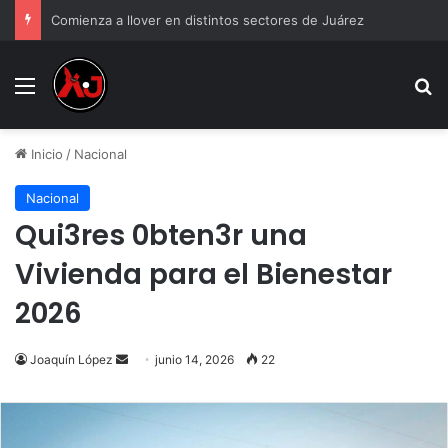
Comienza a llover en distintos sectores de Juárez
Menu
B
Inicio
/
Nacional
Nacional
Qui3res 0bten3r una
Vivienda para el Bienestar
2026
Send
Joaquín López
junio 14, 2026
22
an
email