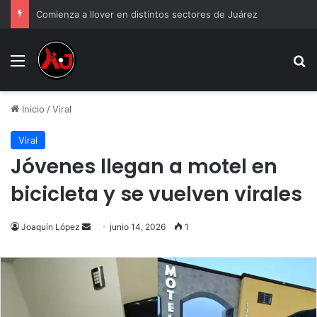
Comienza a llover en distintos sectores de Juárez
Menu
B
Inicio
/
Viral
Viral
Jóvenes llegan a motel en
bicicleta y se vuelven virales
Send
Joaquín López
junio 14, 2026
1
an
email