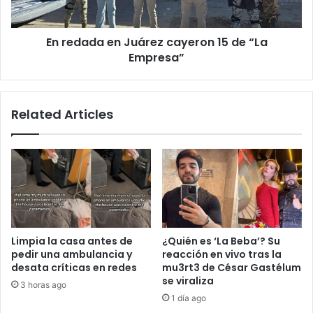
“La
Empresa”
En redada en Juárez cayeron 15 de “La
Empresa”
Related Articles
Limpia la casa antes de
¿Quién es ‘La Beba’? Su
pedir una ambulancia y
reacción en vivo tras la
desata críticas en redes
mu3rt3 de César Gastélum
se viraliza
3 horas ago
1 día ago