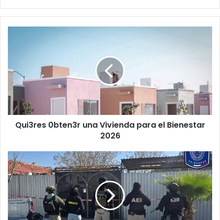
Qui3res
0bten3r
una
Vivienda
para
el
Bienestar
2026
Qui3res 0bten3r una Vivienda para el Bienestar
2026
En
redada
en
Juárez
cayeron
15
de