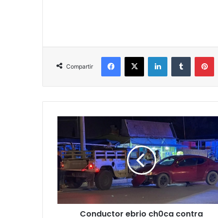
Facebook
X
LinkedIn
Tumblr
P
Compartir
Conductor
ebrio
ch0ca
contra
unidad
militar
en
Tierra
Nueva
Conductor ebrio ch0ca contra