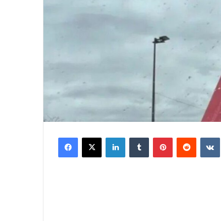
Facebook
X
LinkedIn
Tumblr
Pinterest
Reddit