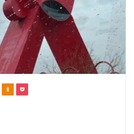
VKontakte
Odnoklassniki
Pocket