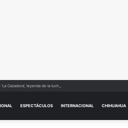
‘La Cazadora’, leyenda de la lucha libre mexicana
IONAL
ESPECTÁCULOS
INTERNACIONAL
CHIHUAHUA