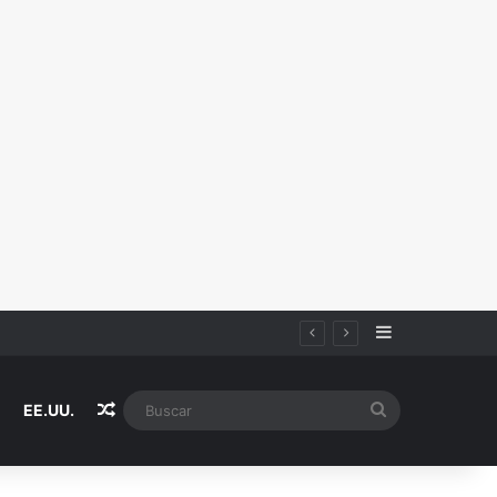
Sidebar
Random Article
Buscar
EE.UU.