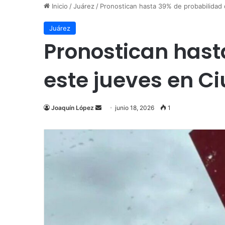
Inicio
/
Juárez
/
Pronostican hasta 39% de probabilidad 
Juárez
Pronostican hast
este jueves en C
Send
Joaquín López
junio 18, 2026
1
an
email