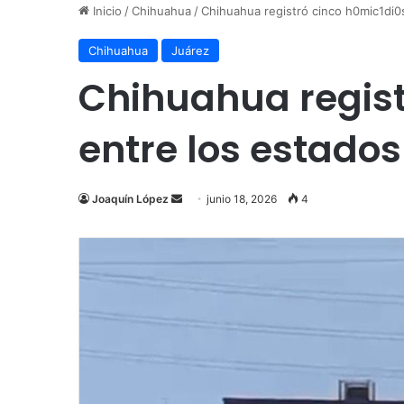
Inicio
/
Chihuahua
/
Chihuahua registró cinco h0mic1di0s
Chihuahua
Juárez
Chihuahua registr
entre los estado
Send
Joaquín López
junio 18, 2026
4
an
email