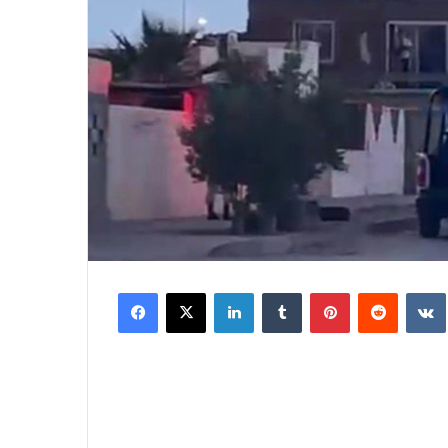
Facebook
X
LinkedIn
Tumblr
Pinterest
Reddit