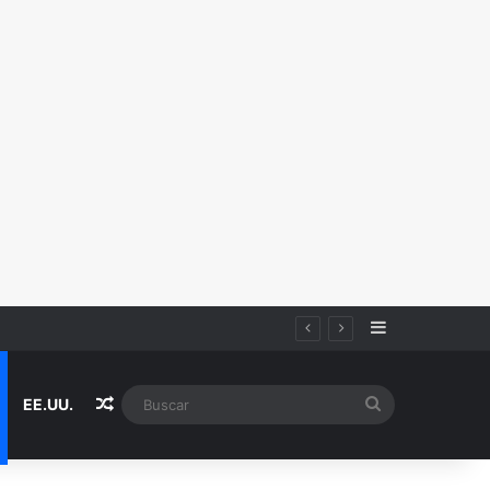
Sidebar
Random Article
Buscar
EE.UU.