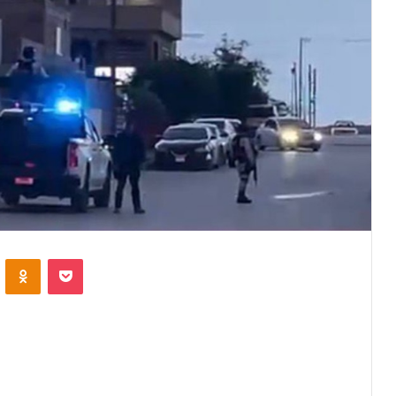
VKontakte
Odnoklassniki
Pocket