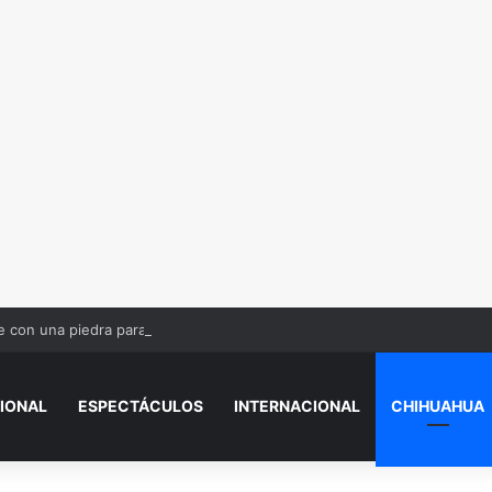
con una piedra para asaltarlo; le dan 12 años de cárcel
IONAL
ESPECTÁCULOS
INTERNACIONAL
CHIHUAHUA