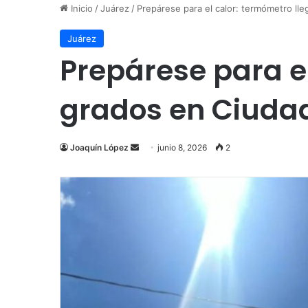
Inicio
/
Juárez
/
Prepárese para el calor: termómetro ll
Juárez
Prepárese para el
grados en Ciuda
Send
Joaquín López
junio 8, 2026
2
an
email