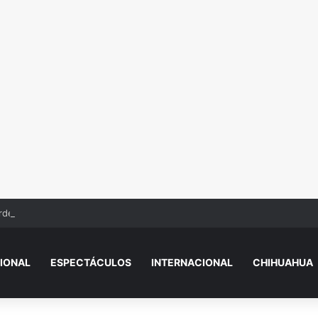
de el control y derriba cable de alta tensión
IONAL
ESPECTÁCULOS
INTERNACIONAL
CHIHUAHUA