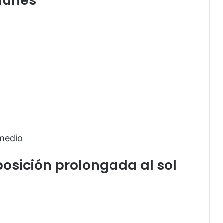
 lunes
omedio
osición prolongada al sol