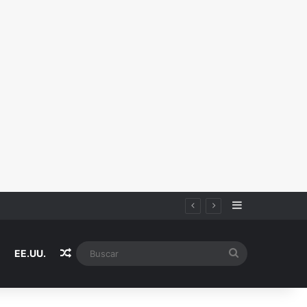
Sidebar
Random Article
Buscar
EE.UU.