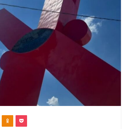
VKontakte
Odnoklassniki
Pocket