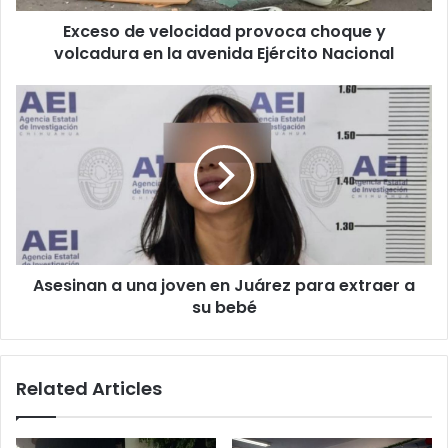
la
Exceso de velocidad provoca choque y
avenida
Ejército
volcadura en la avenida Ejército Nacional
Nacional
Asesinan
a
una
joven
en
Juárez
para
extraer
a
Asesinan a una joven en Juárez para extraer a
su
bebé
su bebé
Related Articles