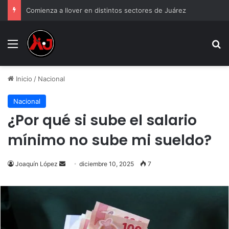
Comienza a llover en distintos sectores de Juárez
Menu
B
Inicio
/
Nacional
Nacional
¿Por qué si sube el salario
mínimo no sube mi sueldo?
Send
Joaquín López
diciembre 10, 2025
7
an
email