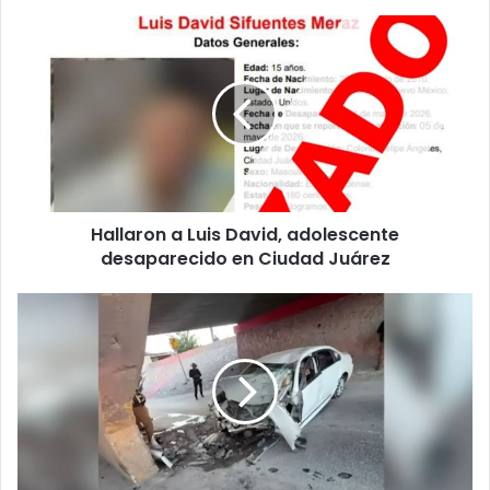
Hallaron
a
Luis
David,
adolescente
desaparecido
en
Ciudad
Juárez
Hallaron a Luis David, adolescente
desaparecido en Ciudad Juárez
Identifican
a
una
de
las
víctimas
del
fatal
choque