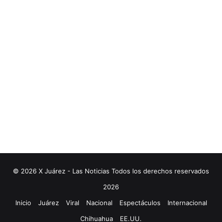
© 2026 X Juárez - Las Noticias Todos los derechos reservados
2026
Inicio
Juárez
Viral
Nacional
Espectáculos
Internacional
Chihuahua
EE.UU.