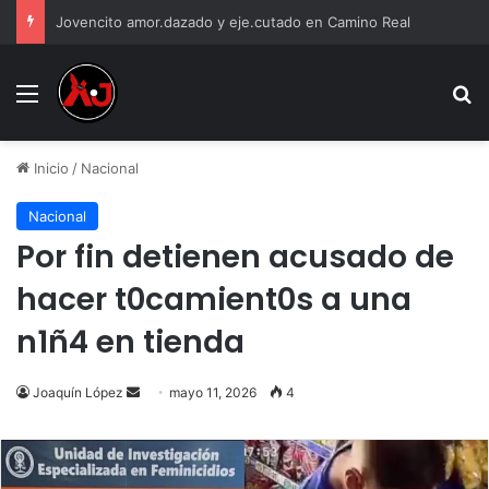
Jovencito amor.dazado y eje.cutado en Camino Real
Menu
B
Inicio
/
Nacional
Nacional
Por fin detienen acusado de
hacer t0camient0s a una
n1ñ4 en tienda
Send
Joaquín López
mayo 11, 2026
4
an
email