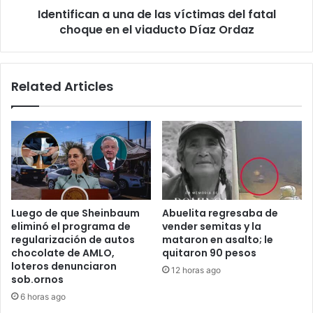
Identifican a una de las víctimas del fatal
en
el
choque en el viaducto Díaz Ordaz
viaducto
Díaz
Ordaz
Related Articles
Luego de que Sheinbaum
Abuelita regresaba de
eliminó el programa de
vender semitas y la
regularización de autos
mataron en asalto; le
chocolate de AMLO,
quitaron 90 pesos
loteros denunciaron
12 horas ago
sob.ornos
6 horas ago