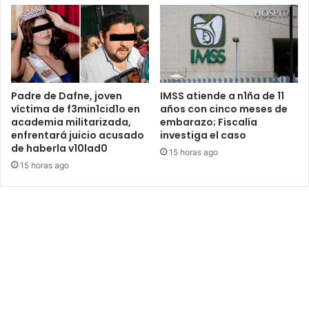
Padre de Dafne, joven
IMSS atiende a n1ña de 11
víctima de f3min1cid1o en
años con cinco meses de
academia militarizada,
embarazo; Fiscalía
enfrentará juicio acusado
investiga el caso
de haberla v10lad0
15 horas ago
15 horas ago