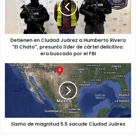
Juárez
a
Humberto
Rivera
"El
Chato",
Detienen en Ciudad Juárez a Humberto Rivera
presunto
líder
"El Chato", presunto líder de cártel delicitivo;
de
era buscado por el FBI
cártel
delicitivo;
Sismo
era
de
buscado
magnitud
por
5.5
el
sacude
FBI
Ciudad
Juárez
Sismo de magnitud 5.5 sacude Ciudad Juárez