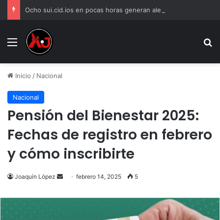
Ocho sui.cid.ios en pocas horas generan alerta en Ciudad Juárez
Menu
B
Inicio
/
Nacional
Nacional
Pensión del Bienestar 2025:
Fechas de registro en febrero
y cómo inscribirte
Send
Joaquín López
febrero 14, 2025
5
an
email