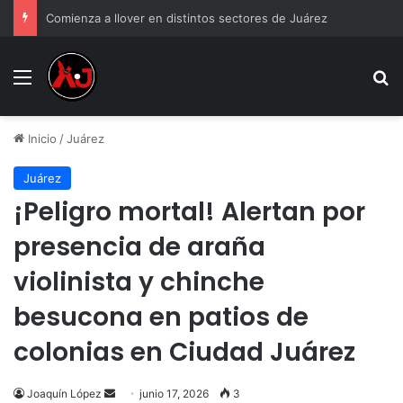
Comienza a llover en distintos sectores de Juárez
Menu
B
Inicio
/
Juárez
Juárez
¡Peligro mortal! Alertan por
presencia de araña
violinista y chinche
besucona en patios de
colonias en Ciudad Juárez
Send
Joaquín López
junio 17, 2026
3