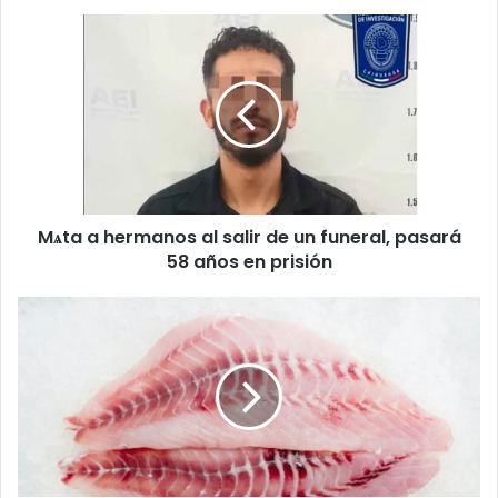
Mѧta
a
hermanos
al
salir
de
un
funeral,
pasará
Mѧta a hermanos al salir de un funeral, pasará
58
años
58 años en prisión
en
prisión
Estudio
alerta
sobre
contaminación
de
pescado
almacenado
en
recipientes