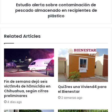
Estudio alerta sobre contaminación de
de
plástico
pescado almacenado en recipientes de
plástico
Related Articles
Fin de semana dejó seis
víct1m4s de h0mic1dio en
Qui3res una Viviend4 para
Chihuahua, según cifras
el Bienestar
preliminares
2 semanas ago
4 días ago