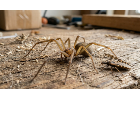
an
email