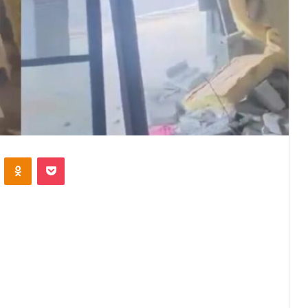
VKontakte
Odnoklassniki
Pocket