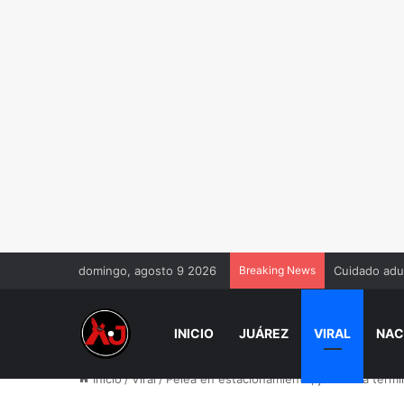
domingo, agosto 9 2026
Breaking News
Hallan sin v
INICIO
JUÁREZ
VIRAL
NAC
Inicio
/
Viral
/
Pelea en estacionamiento, jovencita termi