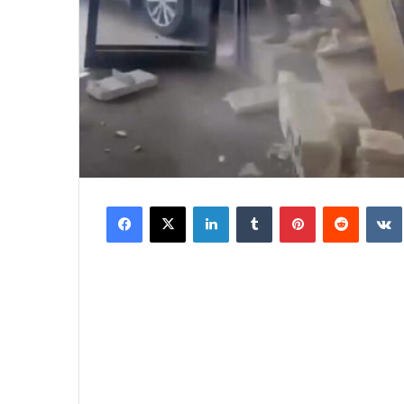
Facebook
X
LinkedIn
Tumblr
Pinterest
Reddit