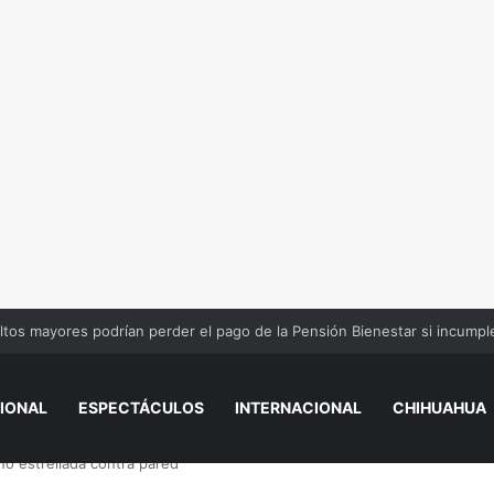
ida a una maestra y a sus dos hijos de 6 y 8 años
IONAL
ESPECTÁCULOS
INTERNACIONAL
CHIHUAHUA
nó estrellada contra pared