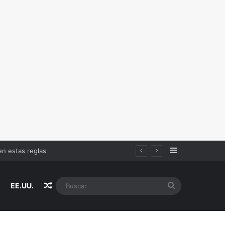
Sidebar
Random Article
Buscar
EE.UU.