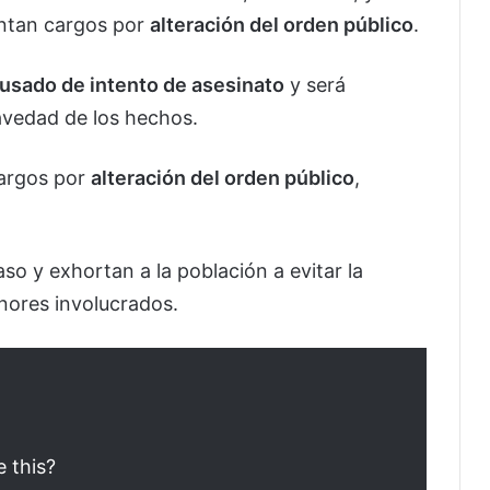
entan cargos por
alteración del orden público
.
usado de intento de asesinato
y será
avedad de los hechos.
cargos por
alteración del orden público
,
so y exhortan a la población a evitar la
enores involucrados.
e this?