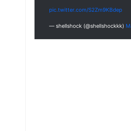
pic.twitter.com/S2Zm9KBdep
— shellshock (@shellshockkk)
M