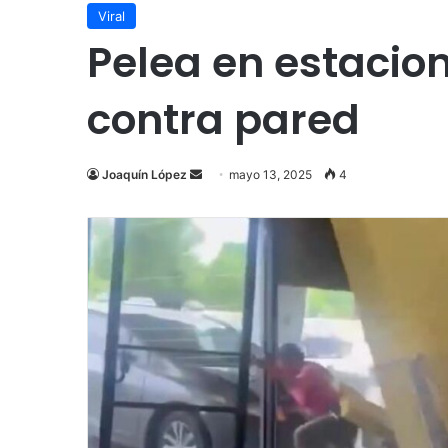
Viral
Pelea en estacio
contra pared
Send
Joaquín López
mayo 13, 2025
4
an
email