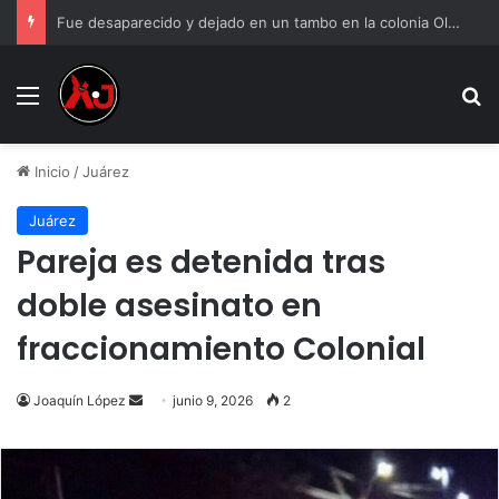
Fue desaparecido y dejado en un tambo en la colonia Olivia Espinoza
Menu
B
Inicio
/
Juárez
Juárez
Pareja es detenida tras
doble asesinato en
fraccionamiento Colonial
Send
Joaquín López
junio 9, 2026
2
an
email