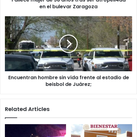
bulevar
en el bulevar Zaragoza
Zaragoza
Encuentran
hombre
sin
vida
frente
al
estadio
de
beisbol
Encuentran hombre sin vida frente al estadio de
de
Juárez;
beisbol de Juárez;
Related Articles