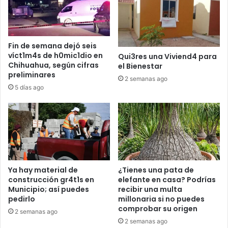
Fin de semana dejó seis
víct1m4s de h0mic1dio en
Qui3res una Viviend4 para
Chihuahua, según cifras
el Bienestar
preliminares
2 semanas ago
5 días ago
Ya hay material de
¿Tienes una pata de
construcción gr4t1s en
elefante en casa? Podrías
Municipio; así puedes
recibir una multa
pedirlo
millonaria si no puedes
comprobar su origen
2 semanas ago
2 semanas ago