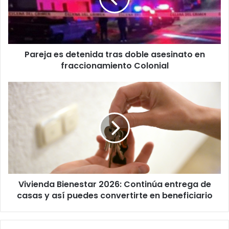
asesinato
en
fraccionamiento
Colonial
Pareja es detenida tras doble asesinato en
fraccionamiento Colonial
Vivienda
Bienestar
2026:
Continúa
entrega
de
casas
y
así
Vivienda Bienestar 2026: Continúa entrega de
puedes
convertirte
casas y así puedes convertirte en beneficiario
en
beneficiario