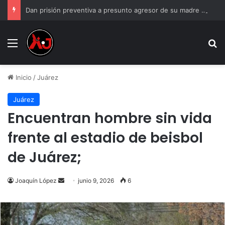
Dan prisión preventiva a presunto agresor de su madre en Parajes del Sol
Menu
B
Inicio
/
Juárez
Juárez
Encuentran hombre sin vida
frente al estadio de beisbol
de Juárez;
Send
Joaquín López
junio 9, 2026
6
an
email