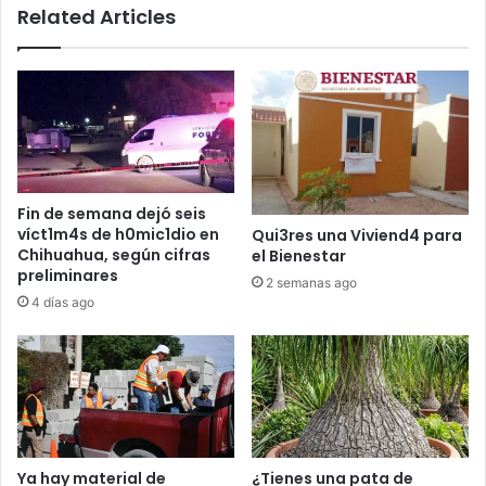
Related Articles
Fin de semana dejó seis
víct1m4s de h0mic1dio en
Qui3res una Viviend4 para
Chihuahua, según cifras
el Bienestar
preliminares
2 semanas ago
4 días ago
Ya hay material de
¿Tienes una pata de