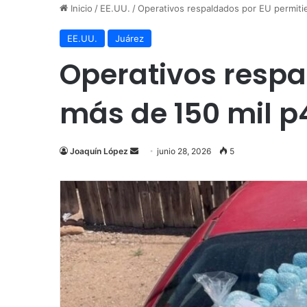
Inicio
/
EE.UU.
/
Operativos respaldados por EU permitie
EE.UU.
Juárez
Operativos respa
más de 150 mil p4
Send
Joaquín López
junio 28, 2026
5
an
email