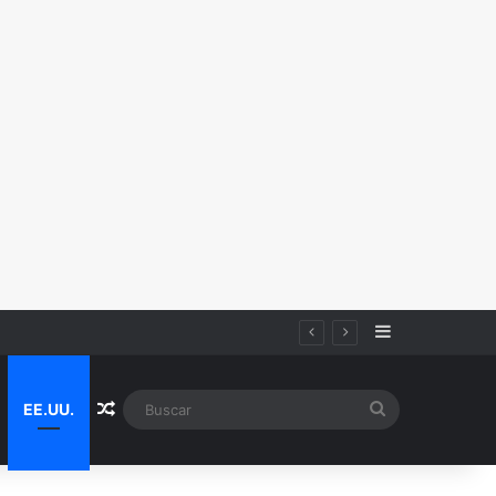
Sidebar
iza
Random Article
Buscar
EE.UU.