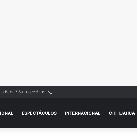
La Beba’? Su reacción en vivo tras la mu3rt3 de César Gastélum se viral
IONAL
ESPECTÁCULOS
INTERNACIONAL
CHIHUAHUA