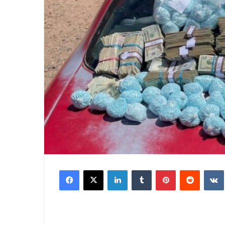
Facebook
X
LinkedIn
Tumblr
Pinterest
Reddit