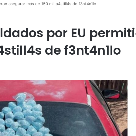
ron asegurar más de 150 mil p4still4s de f3nt4n1lo
ldados por EU permit
still4s de f3nt4n1lo