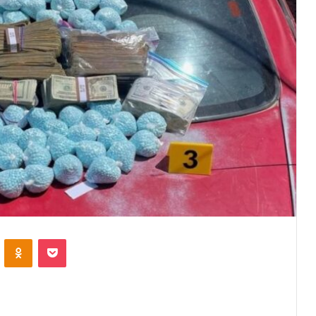
VKontakte
Odnoklassniki
Pocket