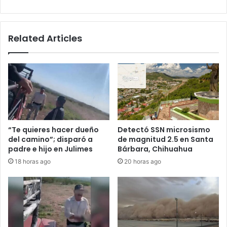
en
Sierra
Vista
Related Articles
“Te quieres hacer dueño
Detectó SSN microsismo
del camino”; disparó a
de magnitud 2.5 en Santa
padre e hijo en Julimes
Bárbara, Chihuahua
18 horas ago
20 horas ago