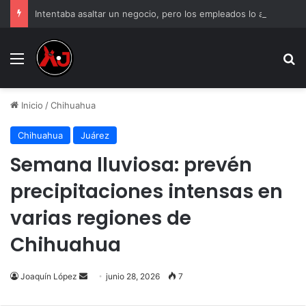
Intentaba asaltar un negocio, pero los empleados lo atraparon en Juárez
Menu
B
Inicio
/
Chihuahua
Chihuahua
Juárez
Semana lluviosa: prevén
precipitaciones intensas en
varias regiones de
Chihuahua
Send
Joaquín López
junio 28, 2026
7
an