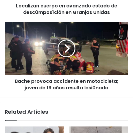
Localizan cuerpo en avanzado estado de
Unidas
desc0mpos1ción en Granjas Unidas
Bache
provoca
acc1dente
en
motocicleta;
joven
de
19
años
Bache provoca acc1dente en motocicleta;
resulta
lesi0nada
joven de 19 años resulta lesi0nada
Related Articles