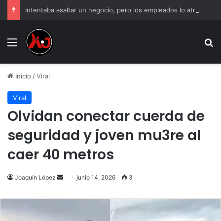
Intentaba asaltar un negocio, pero los empleados lo atraparon en Juárez
Menu
B
Inicio
/
Viral
Viral
Olvidan conectar cuerda de
seguridad y joven mu3re al
caer 40 metros
Send
Joaquín López
junio 14, 2026
3
an
email