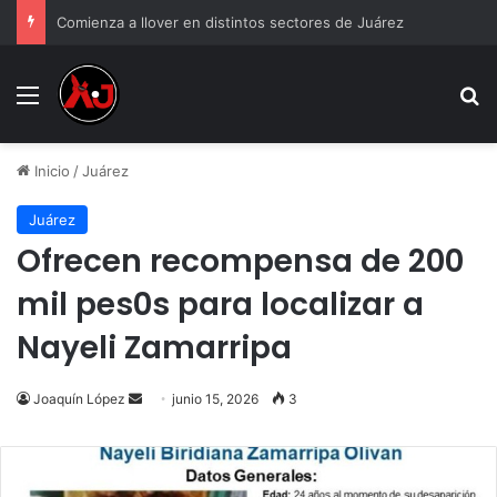
Comienza a llover en distintos sectores de Juárez
Menu
B
Inicio
/
Juárez
Juárez
Ofrecen recompensa de 200
mil pes0s para localizar a
Nayeli Zamarripa
Send
Joaquín López
junio 15, 2026
3
an
email