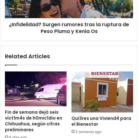
de
Peso
Pluma
¿Infidelidad? Surgen rumores tras la ruptura de
y
Kenia
Peso Pluma y Kenia Os
Os
Related Articles
Fin de semana dejó seis
víct1m4s de h0mic1dio en
Qui3res una Viviend4 para
Chihuahua, según cifras
el Bienestar
preliminares
2 semanas ago
4 días ago