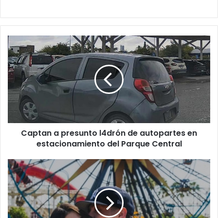
Captan
a
presunto
l4drón
de
autopartes
en
estacionamiento
del
Captan a presunto l4drón de autopartes en
Parque
Central
estacionamiento del Parque Central
¿Infidelidad?
Surgen
rumores
tras
la
ruptura