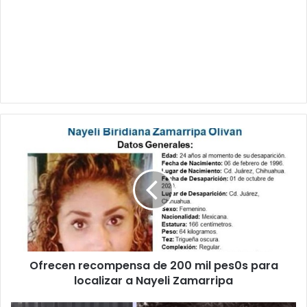
Ofrecen
recompensa
de
200
mil
pes0s
para
localizar
a
Ofrecen recompensa de 200 mil pes0s para
Nayeli
Zamarripa
localizar a Nayeli Zamarripa