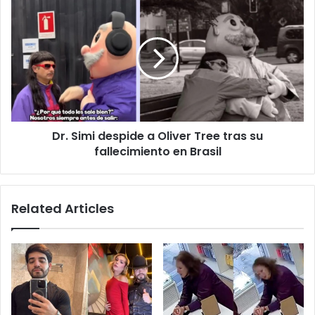
Dr.
Simi
despide
a
Oliver
Tree
tras
su
fallecimiento
Dr. Simi despide a Oliver Tree tras su
en
Brasil
fallecimiento en Brasil
Related Articles