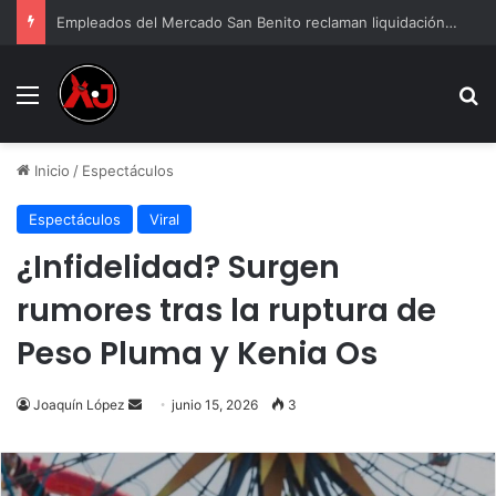
Empleados del Mercado San Benito reclaman liquidación tras cierre
Menu
B
Inicio
/
Espectáculos
Espectáculos
Viral
¿Infidelidad? Surgen
rumores tras la ruptura de
Peso Pluma y Kenia Os
Send
Joaquín López
junio 15, 2026
3
an
email