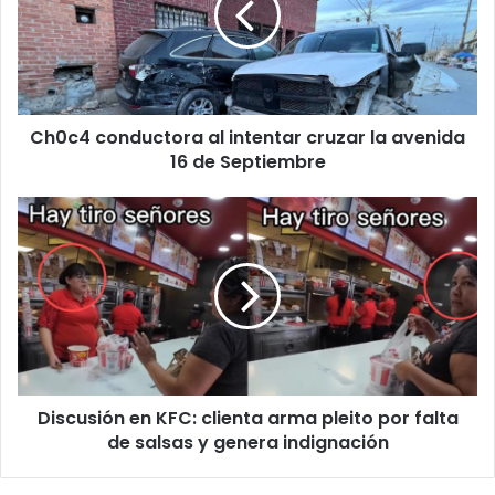
cruzar
la
avenida
16
de
Ch0c4 conductora al intentar cruzar la avenida
Septiembre
16 de Septiembre
Discusión
en
KFC:
clienta
arma
pleito
por
falta
de
Discusión en KFC: clienta arma pleito por falta
salsas
y
de salsas y genera indignación
genera
indignación