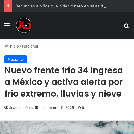
Denuncian a niños que piden dinero en salas de Cinépolis de Misiones
Menu
B
Inicio
/
Nacional
Nacional
Nuevo frente frío 34 ingresa
a México y activa alerta por
frío extremo, lluvias y nieve
Send
Joaquín López
febrero 10, 2026
5
an
email