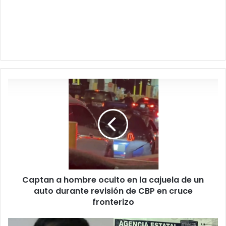
Captan
a
hombre
oculto
en
la
cajuela
de
un
Captan a hombre oculto en la cajuela de un
auto
durante
auto durante revisión de CBP en cruce
revisión
fronterizo
de
CBP
Sentencian