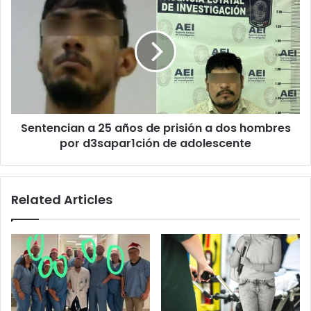
en
a
cruce
25
fronterizo
años
de
prisión
a
dos
hombres
Sentencian a 25 años de prisión a dos hombres
por
d3sapar1ción
por d3sapar1ción de adolescente
de
adolescente
Related Articles