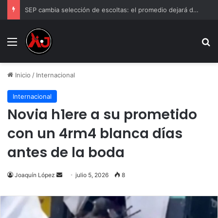
SEP cambia selección de escoltas: el promedio dejará de ser el criterio principal
Menu
B
Inicio
/
Internacional
Internacional
Novia h1ere a su prometido
con un 4rm4 blanca días
antes de la boda
Send
Joaquín López
julio 5, 2026
8
an
email