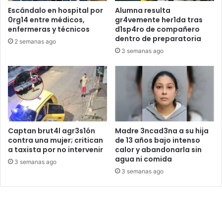
Escándalo en hospital por
Alumna resulta
0rg14 entre médicos,
gr4vemente her1da tras
enfermeras y técnicos
d1sp4ro de compañero
dentro de preparatoria
2 semanas ago
3 semanas ago
Captan brut4l agr3s1ón
Madre 3ncad3na a su hija
contra una mujer; critican
de 13 años bajo intenso
a taxista por no intervenir
calor y abandonarla sin
agua ni comida
3 semanas ago
3 semanas ago