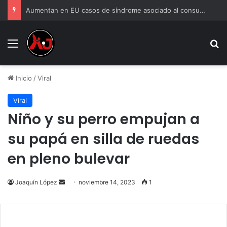
Aumentan en EU casos de síndrome asociado al consumo frecuente de marihuana
Menu
B
Inicio
/
Viral
Viral
Niño y su perro empujan a
su papá en silla de ruedas
en pleno bulevar
Send
Joaquín López
noviembre 14, 2023
1
an
email