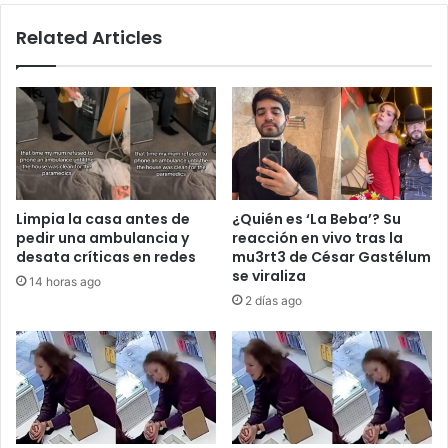
critican
Related Articles
Limpia la casa antes de
¿Quién es ‘La Beba’? Su
pedir una ambulancia y
reacción en vivo tras la
desata críticas en redes
mu3rt3 de César Gastélum
se viraliza
14 horas ago
2 días ago