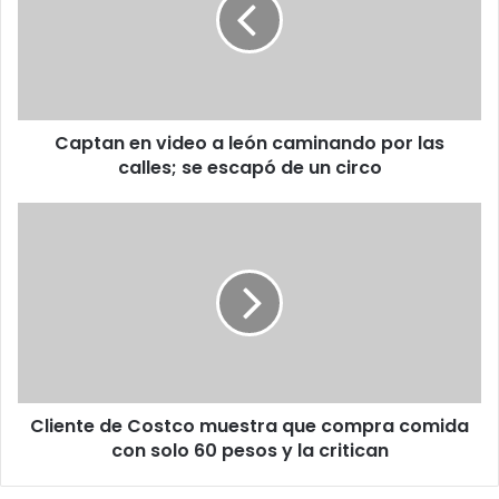
a
león
caminando
por
las
calles;
Captan en video a león caminando por las
se
escapó
calles; se escapó de un circo
de
un
Cliente
circo
de
Costco
muestra
que
compra
comida
con
solo
Cliente de Costco muestra que compra comida
60
pesos
con solo 60 pesos y la critican
y
la