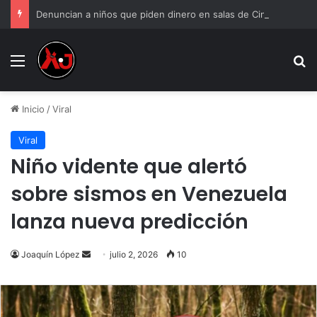
Denuncian a niños que piden dinero en salas de Cinépolis de Misiones
Menu
B
Inicio
/
Viral
Viral
Niño vidente que alertó
sobre sismos en Venezuela
lanza nueva predicción
Send
Joaquín López
julio 2, 2026
10
an
email