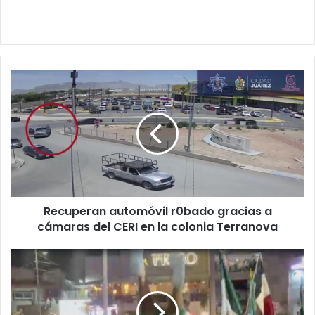
Recuperan
automóvil
r0bado
gracias
a
cámaras
del
CERI
en
Recuperan automóvil r0bado gracias a
la
colonia
cámaras del CERI en la colonia Terranova
Terranova
Captan
desmayo
de
joven
entre