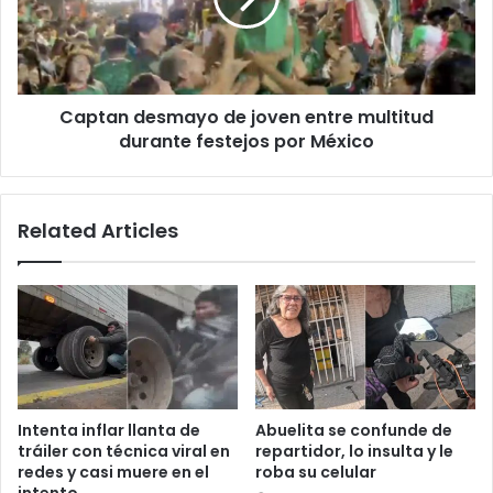
multitud
durante
festejos
por
Captan desmayo de joven entre multitud
México
durante festejos por México
Related Articles
Intenta inflar llanta de
Abuelita se confunde de
tráiler con técnica viral en
repartidor, lo insulta y le
redes y casi muere en el
roba su celular
intento