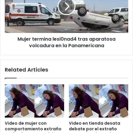
tras
aparatosa
volcadura
en
la
Panamericana
Mujer termina lesi0nad4 tras aparatosa
volcadura en la Panamericana
Related Articles
Video de mujer con
Video en tienda desata
comportamiento extraño
debate por el extraño