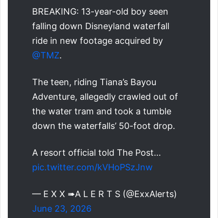
BREAKING: 13-year-old boy seen
falling down Disneyland waterfall
ride in new footage acquired by
@TMZ
.
The teen, riding Tiana’s Bayou
Adventure, allegedly crawled out of
the water tram and took a tumble
down the waterfalls’ 50-foot drop.
A resort official told The Post…
pic.twitter.com/kVHoPSzJnw
— E X X ➠A L E R T S (@ExxAlerts)
June 23, 2026