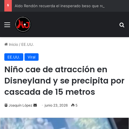
Aldo Rendón recuerda el inesperado beso que recibió de Luis Miguel
Menu
B
Inicio
/
EE.UU.
EE.UU.
Viral
Niño cae de atracción en
Disneyland y se precipita por
cascada de 15 metros
Send
Joaquín López
junio 23, 2026
5
an
email