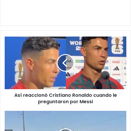
Así
reaccionó
Cristiano
Ronaldo
cuando
le
preguntaron
por
Messi
Así reaccionó Cristiano Ronaldo cuando le
preguntaron por Messi
Mujer
termina
lesi0nad4