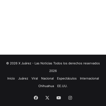
© 2026 X Juárez - Las Noticias Todos los derechos reservados
2026
Inicio
Juárez
Viral
Nacional
Espectáculos
Internacional
Chihuahua
EE.UU.
Facebook
X
YouTube
Instagram