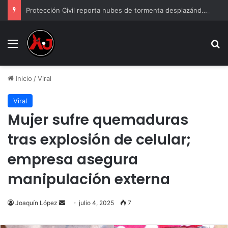
Protección Civil reporta nubes de tormenta desplazándose de El Paso a Ciudad Juárez
Menu
B
Inicio
/
Viral
Viral
Mujer sufre quemaduras
tras explosión de celular;
empresa asegura
manipulación externa
Send
Joaquín López
julio 4, 2025
7
an
email