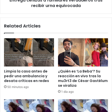
Entrega cenizas a familiares verdaderos tras
recibir urna equivocada
Related Articles
Limpia la casa antes de
¿Quién es ‘La Beba’? Su
pedir una ambulancia y
reacción en vivo tras la
desata críticas en redes
mu3rt3 de César Gastélum
se viraliza
50 minutos ago
1 día ago