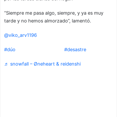
“Siempre me pasa algo, siempre, y ya es muy
tarde y no hemos almorzado”, lamentó.
@viko_arv1196
#dúo
con @patadeperro🪴
#desastre
♬ snowfall – Øneheart & reidenshi