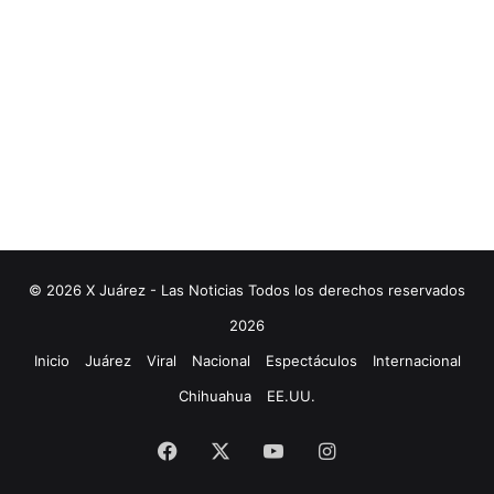
© 2026 X Juárez - Las Noticias Todos los derechos reservados
2026
Inicio
Juárez
Viral
Nacional
Espectáculos
Internacional
Chihuahua
EE.UU.
Facebook
X
YouTube
Instagram