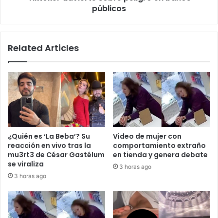
baños
públicos
públicos
Related Articles
¿Quién es ‘La Beba’? Su
Video de mujer con
reacción en vivo tras la
comportamiento extraño
mu3rt3 de César Gastélum
en tienda y genera debate
se viraliza
3 horas ago
3 horas ago