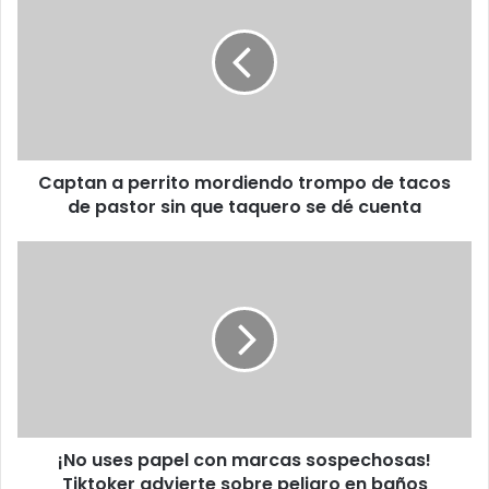
perrito
mordiendo
trompo
de
tacos
de
pastor
Captan a perrito mordiendo trompo de tacos
sin
que
de pastor sin que taquero se dé cuenta
taquero
se
¡No
dé
uses
cuenta
papel
con
marcas
sospechosas!
Tiktoker
advierte
sobre
¡No uses papel con marcas sospechosas!
peligro
en
Tiktoker advierte sobre peligro en baños