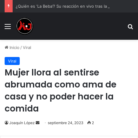
¿Quién es ‘La Beba’? Su reacción en vivo tras la mu3rt3 de César Gastélum se viraliza
Menu
B
Inicio
/
Viral
Viral
Mujer llora al sentirse
abrumada como ama de
casa y no poder hacer la
comida
Send
Joaquín López
septiembre 24, 2023
2
an
email