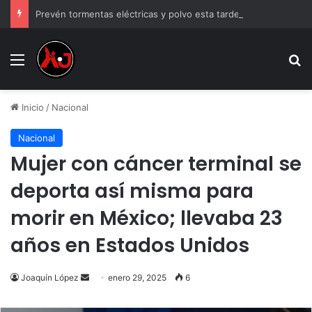
Prevén tormentas eléctricas y polvo esta tarde en Ciudad Juárez
Menu
B
Inicio
/
Nacional
Nacional
Mujer con cáncer terminal se
deporta así misma para
morir en México; llevaba 23
años en Estados Unidos
Send
Joaquín López
enero 29, 2025
6
an
email