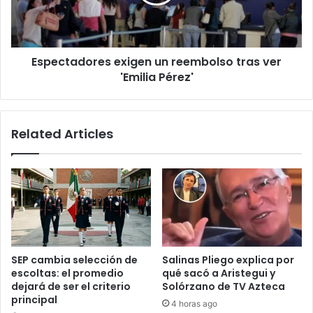
ver
'Emilia
Pérez'
Espectadores exigen un reembolso tras ver
'Emilia Pérez'
Related Articles
SEP cambia selección de
Salinas Pliego explica por
escoltas: el promedio
qué sacó a Aristegui y
dejará de ser el criterio
Solórzano de TV Azteca
principal
4 horas ago