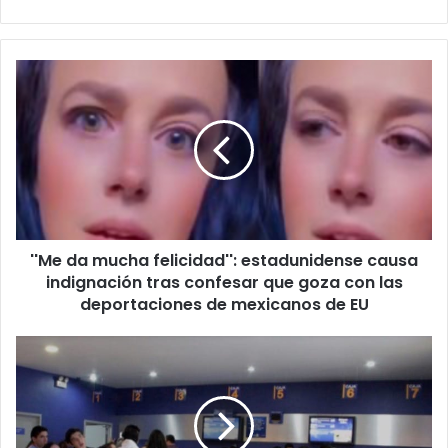
''Me
da
mucha
felicidad'':
estadunidense
causa
indignación
tras
confesar
''Me da mucha felicidad'': estadunidense causa
que
goza
indignación tras confesar que goza con las
con
deportaciones de mexicanos de EU
las
deportaciones
Espectadores
de
exigen
mexicanos
un
de
reembolso
EU
tras