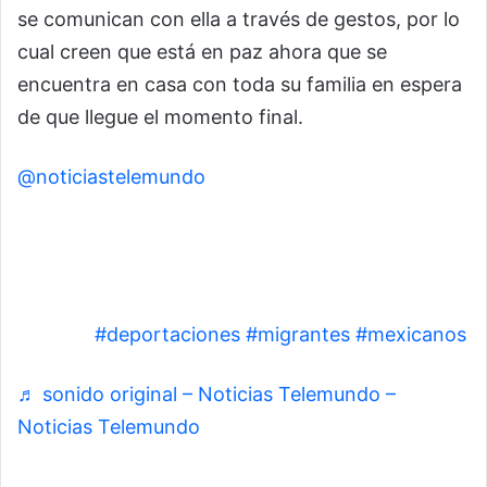
se comunican con ella a través de gestos, por lo
cual creen que está en paz ahora que se
encuentra en casa con toda su familia en espera
de que llegue el momento final.
@noticiastelemundo
Norma Contla vivió 23 años sin papeles en
Estados Unidos y sufre un cáncer terminal. Se
autodeportó para morir junto a su familia en
México.
#deportaciones
#migrantes
#mexicanos
♬ sonido original – Noticias Telemundo –
Noticias Telemundo