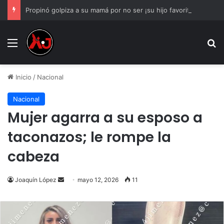
Propinó golpiza a su mamá por no ser ¡su hijo favorito!
Menu
B
Inicio
/
Nacional
Nacional
Mujer agarra a su esposo a
taconazos; le rompe la
cabeza
Send
Joaquín López
mayo 12, 2026
11
an
email