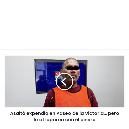
Asaltó
expendio
en
Paseo
de
la
Victoria…
pero
lo
Asaltó expendio en Paseo de la Victoria… pero
atraparon
con
lo atraparon con el dinero
el