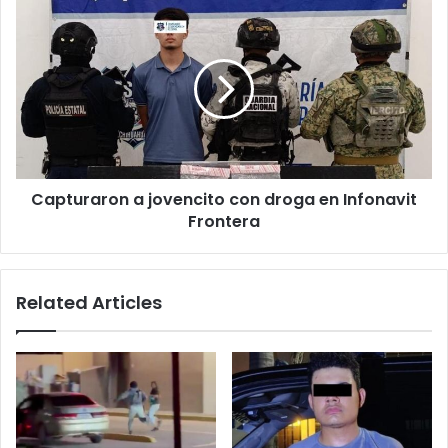
dinero
Capturaron
a
jovencito
con
droga
en
Infonavit
Frontera
Capturaron a jovencito con droga en Infonavit
Frontera
Related Articles